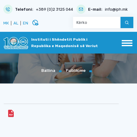
Telefoni:
+389 (0)2 3125 044
E-mail:
info@iph.mk
disabled_visible
МК
|
AL
|
EN
Instituti i Shëndetit Publik i
Republika e Maqedonisë së Veriut
Ballina
Publikime