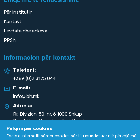
Për Institutin
Kontakt
Lëvdata dhe ankesa
PPSh
Informacion për kontakt
Telefoni:
+389 (0)2 3125 044
E-mail:
info@iph.mk
Adresa:
Rr. Divizioni 50,
nr. 6 1000 Shkup
Republika e Maqedonisë së Veriut
Pëlqim për cookies
Faqja e internetit përdor cookies për t'ju mundësuar një përvojë më