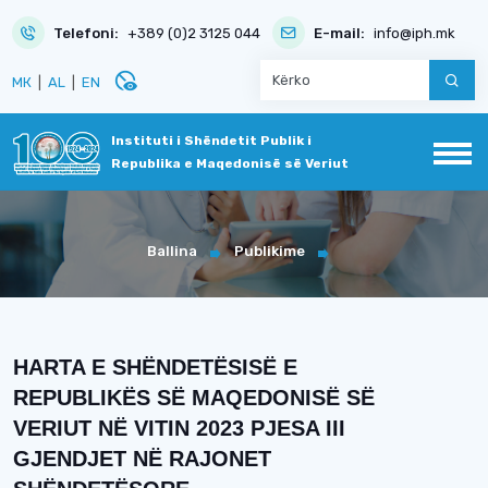
Telefoni:
+389 (0)2 3125 044
E-mail:
info@iph.mk
disabled_visible
МК
|
AL
|
EN
Instituti i Shëndetit Publik i
Republika e Maqedonisë së Veriut
Ballina
Publikime
HARTA E SHËNDETËSISË E
REPUBLIKËS SË MAQEDONISË SË
VERIUT NË VITIN 2023 PJESA III
GJENDJET NË RAJONET