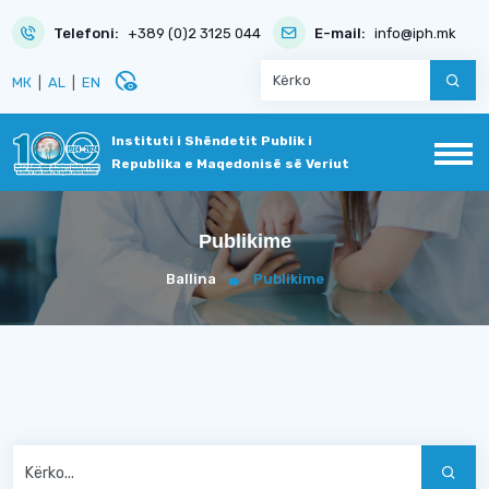
Telefoni:
+389 (0)2 3125 044
E-mail:
info@iph.mk
disabled_visible
МК
|
AL
|
EN
Instituti i Shëndetit Publik i
Republika e Maqedonisë së Veriut
Publikime
Ballina
Publikime