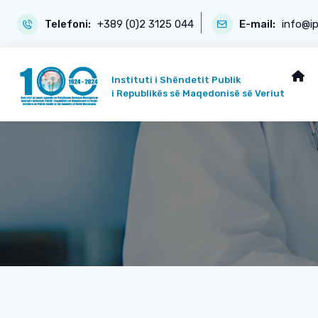
Telefoni:
+389 (0)2 3125 044
E-mail:
info@i
Instituti i Shëndetit Publik
i Republikës së Maqedonisë së Veriut