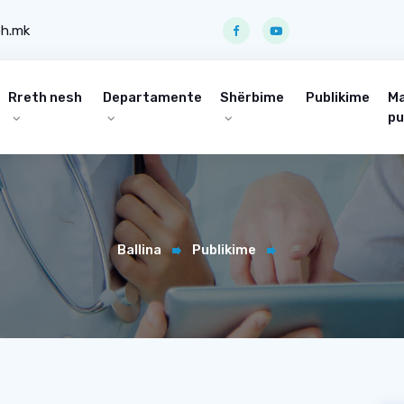
ph.mk
Rreth nesh
Departamente
Shërbime
Publikime
Ma
pu
Ballina
Publikime