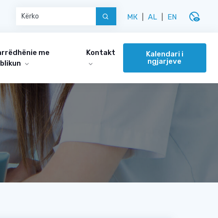
disabled_visible
МК
|
AL
|
EN
rrëdhënie me
Kontakt
Kalendari i
ngjarjeve
blikun