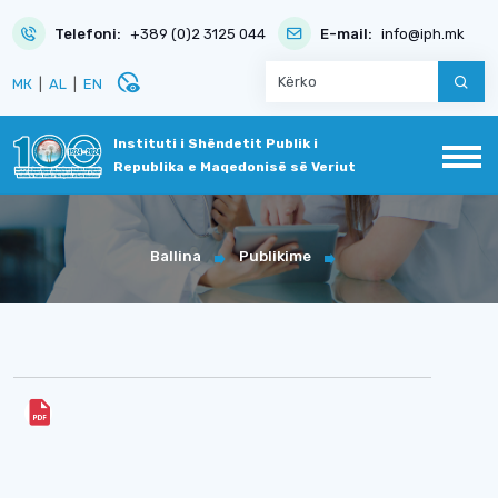
Telefoni:
+389 (0)2 3125 044
E-mail:
info@iph.mk
disabled_visible
МК
|
AL
|
EN
Instituti i Shëndetit Publik i
Republika e Maqedonisë së Veriut
Ballina
Publikime