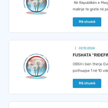
Në Republikën e Maqe
malinje te gratë në p
Më shumë
02.10.2024
FUSHATA “RIDEFI
OBSH i bën thirrje Evr
pothuajse 1 në 10 vdek
Më shumë