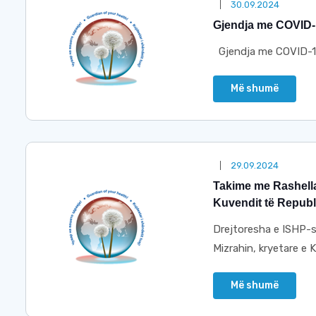
30.09.2024
Gjendja me COVID-1
Gjendja me COVID-19
Më shumë
29.09.2024
Takime me Rashella
Kuvendit të Republ
Drejtoresha e ISHP-së
Mizrahin, kryetare e 
Më shumë