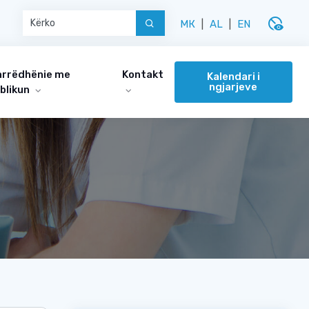
disabled_visible
МК
|
AL
|
EN
rrëdhënie me
Kontakt
Kalendari i
ngjarjeve
blikun