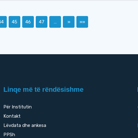
44
45
46
47
…
»
»»
Linqe më të rëndësishme
Për Institutin
Kontakt
Lëvdata dhe ankesa
PPSh