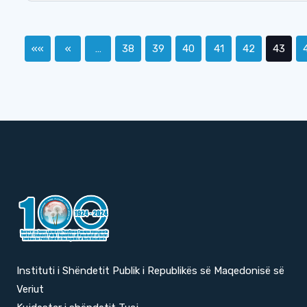
««
«
…
38
39
40
41
42
43
Instituti i Shëndetit Publik i Republikës së Maqedonisë së
Veriut