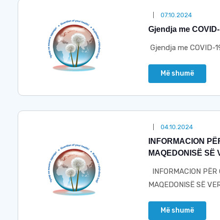
07.10.2024
Gjendja me COVID-1
Gjendja me COVID-19
Më shumë
04.10.2024
INFORMACION PË
MAQEDONISË SË VE
INFORMACION PËR 
MAQEDONISË SË VERI
Më shumë