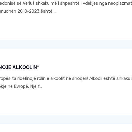
donisë së Veriut shkaku më i shpeshtë i vdekjes nga neoplazma
eriudhën 2010-2023 është ...
NOJE ALKOOLIN“
opës ta ridefinojë rolin e alkoolit në shoqëri! Alkooli është shkaku 
je në Evropë. Një f...