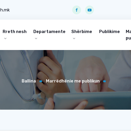
ph.mk
Rreth nesh
Departamente
Shërbime
Publikime
Ma
pu
Ballina
Marrëdhënie me publikun