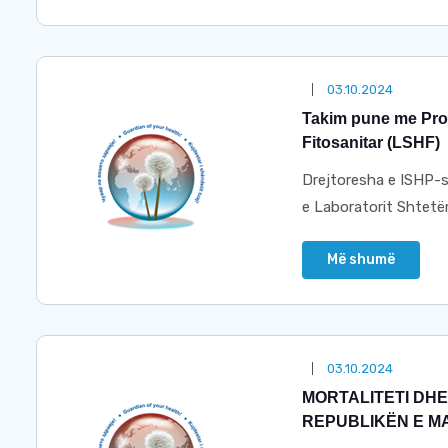
03.10.2024
Takim pune me Prof
Fitosanitar (LSHF)
Drejtoresha e ISHP-së
e Laboratorit Shtetë
Më shumë
03.10.2024
MORTALITETI DHE
REPUBLIKËN E M