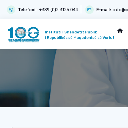
Telefoni:
+389 (0)2 3125 044
E-mail:
info@i
Instituti i Shëndetit Publik
i Republikës së Maqedonisë së Veriut