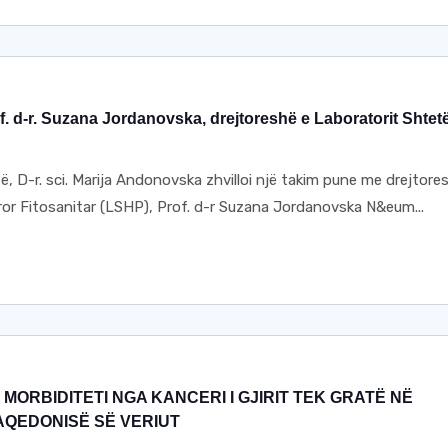
. d-r. Suzana Jordanovska, drejtoreshë e Laboratorit Shtet
, D-r. sci. Marija Andonovska zhvilloi një takim pune me drejtore
ror Fitosanitar (LSHP), Prof. d-r Suzana Jordanovska N&eum...
 MORBIDITETI NGA KANCERI I GJIRIT TEK GRATË NË
AQEDONISË SË VERIUT