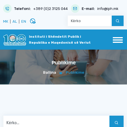
Telefoni:
+389 (0)2 3125 044
E-mail:
info@iph.mk
disabled_visible
МК
|
AL
|
EN
Instituti i Shëndetit Publik i
Republika e Maqedonisë së Veriut
Publikime
Ballina
Publikime