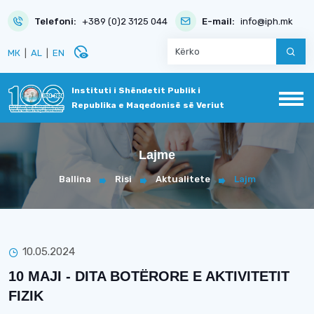
Telefoni:
+389 (0)2 3125 044
E-mail:
info@iph.mk
disabled_visible
МК
|
AL
|
EN
Instituti i Shëndetit Publik i
Republika e Maqedonisë së Veriut
Lajme
Ballina
Risi
Aktualitete
Lajm
10.05.2024
10 MAJI - DITA BOTËRORE E AKTIVITETIT
FIZIK