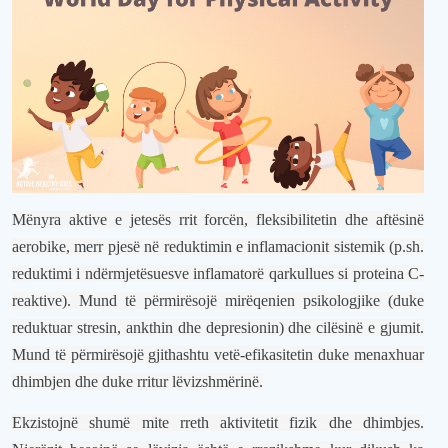
Mënyra aktive e jetesës rrit forcën, fleksibilitetin dhe aftësinë
aerobike, merr pjesë në reduktimin e inflamacionit sistemik (p.sh.
reduktimi i ndërmjetësuesve inflamatorë qarkullues si proteina C-
reaktive). Mund të përmirësojë mirëqenien psikologjike (duke
reduktuar stresin, ankthin dhe depresionin) dhe cilësinë e gjumit.
Mund të përmirësojë gjithashtu vetë-efikasitetin duke menaxhuar
dhimbjen dhe duke rritur lëvizshmërinë
.
Ekzistojnë shumë mite rreth aktivitetit fizik dhe dhimbjes.