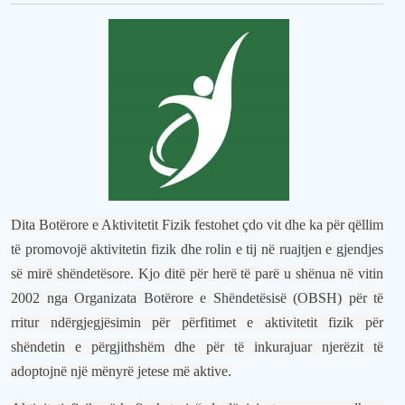
Dita Botërore e Aktivitetit Fizik festohet çdo vit dhe ka për qëllim
të promovojë aktivitetin fizik dhe rolin e tij në ruajtjen e gjendjes
së mirë shëndetësore. Kjo ditë për herë të parë u shënua në vitin
2002 nga Organizata Botërore e Shëndetësisë (OBSH) për të
rritur ndërgjegjësimin për përfitimet e aktivitetit fizik për
shëndetin e përgjithshëm dhe për të inkurajuar njerëzit të
adoptojnë një mënyrë jetese më aktive.