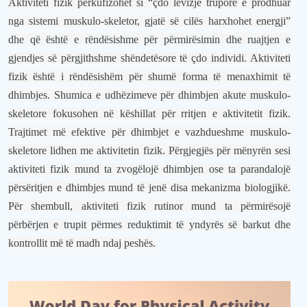
Aktiviteti fizik përkufizohet si “çdo lëvizje trupore e prodhuar
nga sistemi muskulo-skeletor, gjatë së cilës harxhohet energji”
dhe që është e rëndësishme për përmirësimin dhe ruajtjen e
gjendjes së përgjithshme shëndetësore të çdo individi. Aktiviteti
fizik është i rëndësishëm për shumë forma të menaxhimit të
dhimbjes. Shumica e udhëzimeve për dhimbjen akute muskulo-
skeletore fokusohen në këshillat për rritjen e aktivitetit fizik.
Trajtimet më efektive për dhimbjet e vazhdueshme muskulo-
skeletore lidhen me aktivitetin fizik. Përgjegjës për mënyrën sesi
aktiviteti fizik mund ta zvogëlojë dhimbjen ose ta parandalojë
përsëritjen e dhimbjes mund të jenë disa mekanizma biologjikë.
Për shembull, aktiviteti fizik rutinor mund ta përmirësojë
përbërjen e trupit përmes reduktimit të yndyrës së barkut dhe
kontrollit më të madh ndaj peshës.