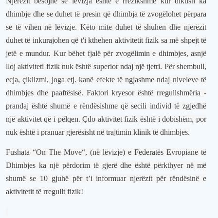
Njerëzit besojnë se lëvizja është e rrezikshme kur dikush ka
dhimbje dhe se duhet të presin që dhimbja të zvogëlohet përpara
se të vihen në lëvizje. Këto mite duhet të shuhen dhe njerëzit
duhet të inkurajohen që t'i kthehen aktivitetit fizik sa më shpejt të
jetë e mundur. Kur bëhet fjalë për zvogëlimin e dhimbjes, asnjë
lloj aktiviteti fizik nuk është superior ndaj një tjetri. Për shembull,
ecja, çiklizmi, joga etj. kanë efekte të ngjashme ndaj niveleve të
dhimbjes dhe paaftësisë. Faktori kryesor është rregullshmëria -
prandaj është shumë e rëndësishme që secili individ të zgjedhë
një aktivitet që i pëlqen. Çdo aktivitet fizik është i dobishëm, por
nuk është i pranuar gjerësisht në trajtimin klinik të dhimbjes.
Fushata “On The Move“, (në lëvizje) e Federatës Evropiane të
Dhimbjes ka një përdorim të gjerë dhe është përkthyer në më
shumë se 10 gjuhë për t’i informuar njerëzit për rëndësinë e
aktivitetit të rregullt fizik!