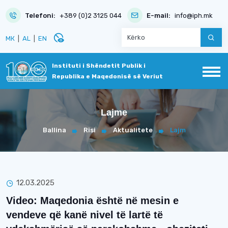
Telefoni:
+389 (0)2 3125 044
E-mail:
info@iph.mk
disabled_visible
МК
|
AL
|
EN
Instituti i Shëndetit Publik i
Republika e Maqedonisë së Veriut
Lajme
Ballina
Risi
Aktualitete
Lajm
12.03.2025
Video: Maqedonia është në mesin e
vendeve që kanë nivel të lartë të