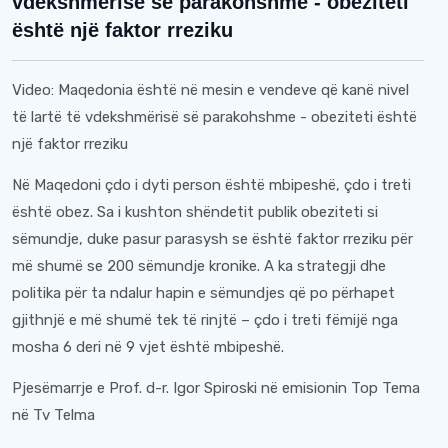
vdekshmërisë së parakohshme - obeziteti
është një faktor rreziku
Video: Maqedonia është në mesin e vendeve që kanë nivel
të lartë të vdekshmërisë së parakohshme - obeziteti është
një faktor rreziku
Në Maqedoni çdo i dyti person është mbipeshë, çdo i treti
është obez. Sa i kushton shëndetit publik obeziteti si
sëmundje, duke pasur parasysh se është faktor rreziku për
më shumë se 200 sëmundje kronike. A ka strategji dhe
politika për ta ndalur hapin e sëmundjes që po përhapet
gjithnjë e më shumë tek të rinjtë – çdo i treti fëmijë nga
mosha 6 deri në 9 vjet është mbipeshë.
Pjesëmarrje e Prof. d-r. Igor Spiroski në emisionin Top Tema
në Tv Telma