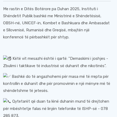
Me rastin e Ditës Botërore pa Duhan 2025, Instituti i
Shëndetit Publik bashkë me Ministrinë e Shëndetësisë,
OBSH-në, UNICEF-in, Kombet e Bashkuara dhe Ambasadat
e Sllovenisë, Rumanisë dhe Greqisë, mbajtën një
konferencë të përbashkët për shtyp.
Këtë vit mesazhi është i qartë: "Demaskimi i joshjes -
Zbulimi i taktikave të industrisë së duhanit dhe nikotinës".
Bashkë do të angazhohemi për masa më të rrepta për
kontrollin e duhanit dhe për promovimin e një mënyre më të
shëndetshme të jetesës.
Qytetarët që duan ta lënë duhanin mund të drejtohen
për mbështetje falas në linjën telefonike të ISHP-së - 078
285 873.