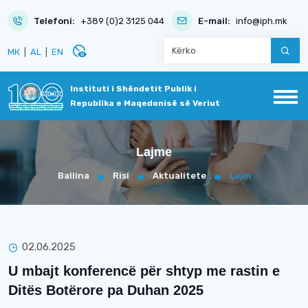
Telefoni:
+389 (0)2 3125 044
E-mail:
info@iph.mk
disabled_visible
МК
|
AL
|
EN
Instituti i Shëndetit Publik i
Republika e Maqedonisë së Veriut
Lajme
Ballina
Risi
Aktualitete
Lajm
02.06.2025
U mbajt konferencë për shtyp me rastin e
Ditës Botërore pa Duhan 2025