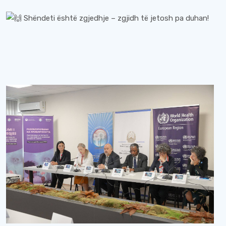
Shëndeti është zgjedhje – zgjidh të jetosh pa duhan!