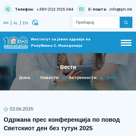
Телефон:
+389 (0)2 3125 044
Е-пошта:
info@iph.mk
disabled_visible
МК
|
AL
|
EN
Институт за јавно здравје на
Република С. Македонија
Вести
Дома
Новости
Актуелности
Вест
02.06.2025
Одржана прес конференција по повод
Светскиот ден без тутун 2025