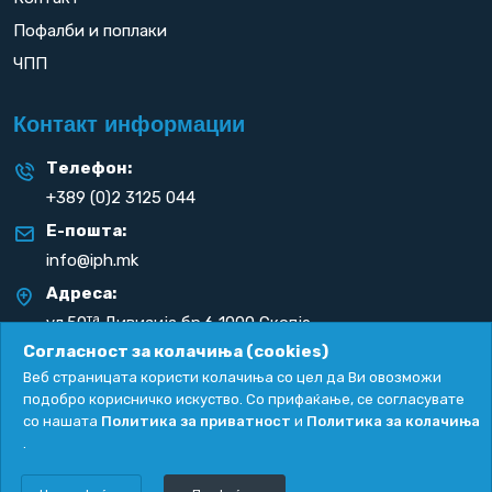
Пофалби и поплаки
ЧПП
Контакт информации
Телефон:
+389 (0)2 3125 044
Е-пошта:
info@iph.mk
Адреса:
та
ул.50
Дивизија бр.6 1000 Скопје
Република С. Македонија
Согласност за колачиња (cookies)
Веб страницата користи колачиња со цел да Ви овозможи
подобро корисничко искуство. Со прифаќање, се согласувате
со нашата
Политика за приватност
и
Политика за колачиња
.
Политика за приватност
|
Политика за колачиња