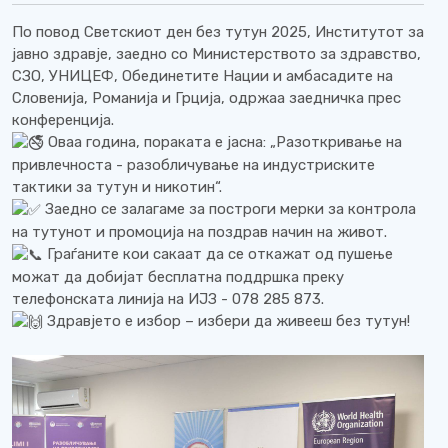
По повод Светскиот ден без тутун 2025, Институтот за
јавно здравје, заедно со Министерството за здравство,
СЗО, УНИЦЕФ, Обединетите Нации и амбасадите на
Словенија, Романија и Грција, одржаа заедничка прес
конференција.
Оваа година, пораката е јасна: „Разоткривање на
привлечноста - разобличување на индустриските
тактики за тутун и никотин“.
Заедно се залагаме за построги мерки за контрола
на тутунот и промоција на поздрав начин на живот.
Граѓаните кои сакаат да се откажат од пушење
можат да добијат бесплатна поддршка преку
телефонската линија на ИЈЗ - 078 285 873.
Здравјето е избор – избери да живееш без тутун!