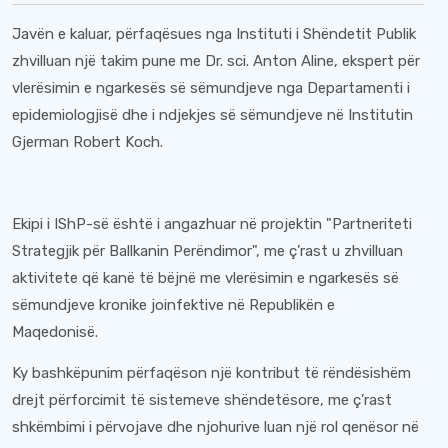
Javën e kaluar, përfaqësues nga Instituti i Shëndetit Publik
zhvilluan një takim pune me Dr. sci. Anton Aline, ekspert për
vlerësimin e ngarkesës së sëmundjeve nga Departamenti i
epidemiologjisë dhe i ndjekjes së sëmundjeve në Institutin
Gjerman Robert Koch.
Ekipi i IShP-së është i angazhuar në projektin "Partneriteti
Strategjik për Ballkanin Perëndimor", me ç’rast u zhvilluan
aktivitete që kanë të bëjnë me vlerësimin e ngarkesës së
sëmundjeve kronike joinfektive në Republikën e
Maqedonisë.
Ky bashkëpunim përfaqëson një kontribut të rëndësishëm
drejt përforcimit të sistemeve shëndetësore, me ç’rast
shkëmbimi i përvojave dhe njohurive luan një rol qenësor në