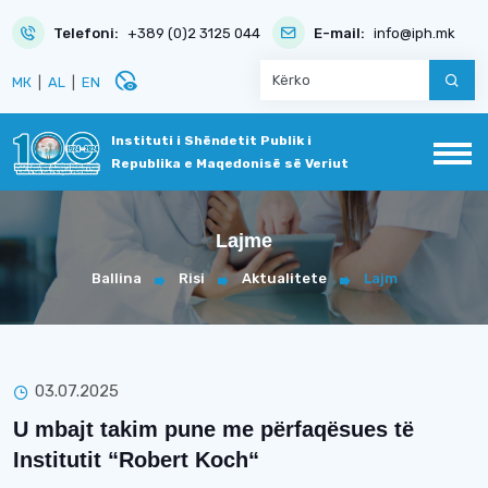
Telefoni:
+389 (0)2 3125 044
E-mail:
info@iph.mk
disabled_visible
МК
|
AL
|
EN
Instituti i Shëndetit Publik i
Republika e Maqedonisë së Veriut
Lajme
Ballina
Risi
Aktualitete
Lajm
03.07.2025
U mbajt takim pune me përfaqësues të
Institutit “Robert Koch“