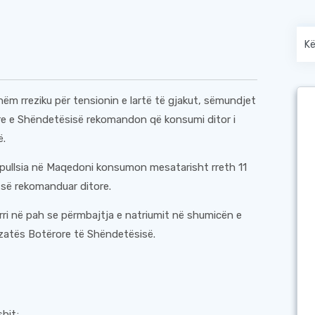
shëm rreziku për tensionin e lartë të gjakut, sëmundjet
re e Shëndetësisë rekomandon që konsumi ditor i
ë.
popullsia në Maqedoni konsumon mesatarisht rreth 11
ë së rekomanduar ditore.
rri në pah se përmbajtja e natriumit në shumicën e
izatës Botërore të Shëndetësisë.
hit;