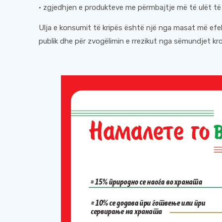
• zgjedhjen e produkteve me përmbajtje më të ulët të 
Ulja e konsumit të kripës është një nga masat më ef
publik dhe për zvogëlimin e rrezikut nga sëmundjet kro