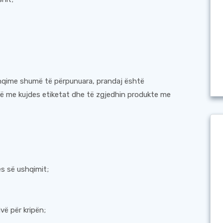
hqime shumë të përpunuara, prandaj është
në me kujdes etiketat dhe të zgjedhin produkte me
es së ushqimit;
vë për kripën;