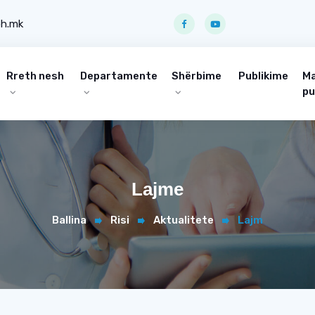
ph.mk
Rreth nesh
Departamente
Shërbime
Publikime
Ma
pu
Lajme
Ballina
Risi
Aktualitete
Lajm