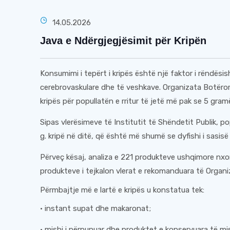
14.05.2026
Java e Ndërgjegjësimit për Kripën
Konsumimi i tepërt i kripës është një faktor i rëndësi
cerebrovaskulare dhe të veshkave. Organizata Botëro
kripës për popullatën e rritur të jetë më pak se 5 gram
Sipas vlerësimeve të Institutit të Shëndetit Publik, 
g. kripë në ditë, që është më shumë se dyfishi i sasis
Përveç kësaj, analiza e 221 produkteve ushqimore nxo
produkteve i tejkalon vlerat e rekomanduara të Organ
Përmbajtje më e lartë e kripës u konstatua tek:
• instant supat dhe makaronat;
• mishi i përpunuar dhe produktet e konservuara të mis