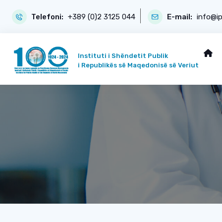
Telefoni:
+389 (0)2 3125 044
E-mail:
info@i
Instituti i Shëndetit Publik
i Republikës së Maqedonisë së Veriut