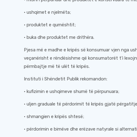
• ushqimet e njelmëta;
• produktet e qumështit;
• buka dhe produktet me drithëra.
Pjesa më e madhe e kripës së konsumuar vjen nga us
veçanërisht e rëndësishme që konsumatorët t’i lexoj
përmbajtje më të ulët të kripës.
Instituti i Shëndetit Publik rekomandon:
• kufizimin e ushqimeve shumë të përpunuara;
• uljen graduale të përdorimit të kripës gjatë përgatitj
• shmangien e kripës shtesë;
• përdorimin e bimëve dhe erëzave natyrale si alternati