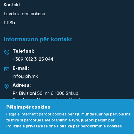
Kontakt
Lëvdata dhe ankesa
PPSh
Informacion për kontakt
Telefoni:
+389 (0)2 3125 044
E-mail:
info@iph.mk
Adresa:
Rr. Divizioni 50,
nr. 6 1000 Shkup
Republika e Maqedonisë së Veriut
Pëlqim për cookies
Faqja e internetit përdor cookies për t'ju mundësuar një përvojë më
të mirë si përdorues. Me pranimin e tyre, ju jepni pëlqim për
Politika e privatësisë
dhe
Politika për përdorimin e cookies
.
Politika e privatësisë
|
Politika për përdorimin e cookies