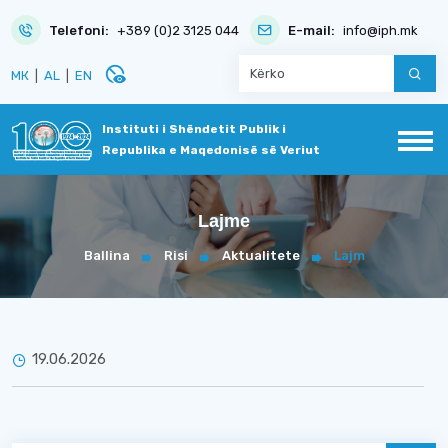
Telefoni:
+389 (0)2 3125 044
E-mail:
info@iph.mk
disabled_visible
МК
|
AL
|
EN
Instituti i Shëndetit Publik i
Republika e Maqedonisë së Veriut
Lajme
Ballina
Risi
Aktualitete
Lajm
19.06.2026