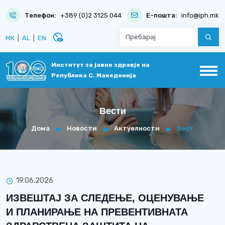
Телефон:
+389 (0)2 3125 044
Е-пошта:
info@iph.mk
disabled_visible
МК
|
AL
|
EN
Институт за јавно здравје на
Република С. Македонија
Вести
Дома
Новости
Актуелности
Вест
19.06.2026
ИЗВЕШТАЈ ЗА СЛЕДЕЊЕ, ОЦЕНУВАЊЕ
И ПЛАНИРАЊЕ НА ПРЕВЕНТИВНАТА