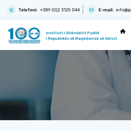
Telefoni:
+389 (0)2 3125 044
E-mail:
info@i
Instituti i Shëndetit Publik
i Republikës së Maqedonisë së Veriut