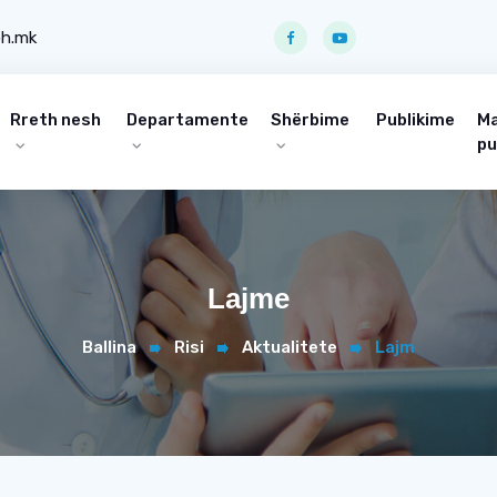
ph.mk
Rreth nesh
Departamente
Shërbime
Publikime
Ma
pu
Lajme
Ballina
Risi
Aktualitete
Lajm