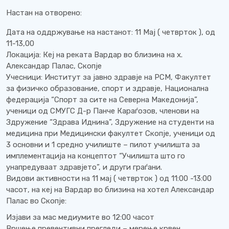
Настан на отворено:
Дата на оддржување на настанот: 11 Мај ( четврток ), од
11-13,00
Локација: Кеј на реката Вардар во близина на х.
Александар Палас, Скопје
Учесници: Институт за јавно здравје на РСМ, Факултет
за физичко образование, спорт и здравје, Национална
федерација “Спорт за сите на Северна Македонија”,
ученици од СМУГС Д-р Панче Караѓозов, членови на
Здружение “Здрава Иднина”, Здружение на студенти на
медицина при Медицински факултет Скопје, ученици од
3 основни и 1 средно училиште – пилот училишта за
имплементација на концептот “Училишта што го
унапредуваат здравјето”, и други граѓани.
Видови активности на 11 мај ( четврток ) од 11:00 -13:00
часот, на кеј на Вардар во близина на хотел Александар
Палас во Скопје:
Изјави за мас медиумите во 12:00 часот
Вршење превентивни прегледи – мерење крвен