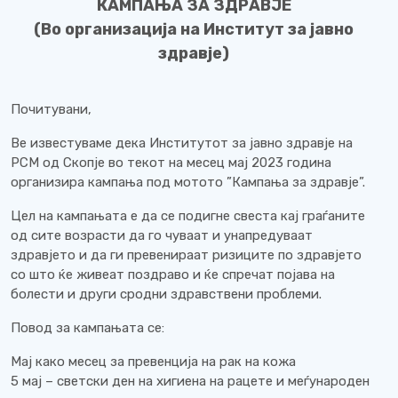
КАМПАЊА ЗА ЗДРАВЈЕ
(Во организација на Институт за јавно
здравје)
Почитувани,
Ве известуваме дека Институтот за јавно здравје на
РСМ од Скопје во текот на месец мај 2023 година
организира кампања под мотото ”Кампања за здравје”.
Цел на кампањата е да се подигне свеста кај граѓаните
од сите возрасти да го чуваат и унапредуваат
здравјето и да ги превенираат ризиците по здравјето
со што ќе живеат поздраво и ќе спречат појава на
болести и други сродни здравствени проблеми.
Повод за кампањата се:
Мај како месец за превенција на рак на кожа
5 мај – светски ден на хигиена на рацете и меѓународен