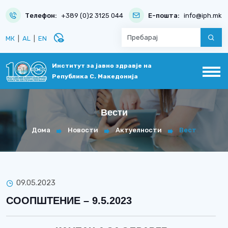
Телефон:
+389 (0)2 3125 044
Е-пошта:
info@iph.mk
disabled_visible
МК
|
AL
|
EN
Институт за јавно здравје на
Република С. Македонија
Вести
Дома
Новости
Актуелности
Вест
09.05.2023
СООПШТЕНИЕ – 9.5.2023