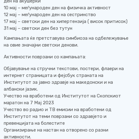
ден на акушерки
10 мај – меѓународен ден на физичка активност
12 мај – меѓународен ден на сестринство
17 мај – светски ден на хипертензија ( висок притисок)
31 мај – светски ден без тутун
Кампањата ќе претставува симбиоза на одбележување
на овие значајни светски денови.
Активности поврзани со кампањата:
Објавување на стручни текстови, постери, флаери на
интернет страницата и фејсбук страната на
Институтот за јавно здравје на македонски и на
албански јазик.
Учество на вработени од Институтот на Скопскиот
маратон на 7 Мај 2023
Учество во радио и ТВ емисии на вработени од
Институтот на теми поврзани со здравјето и
превенцијата на болестите
Организирање на настан на отворено со разни
активности.