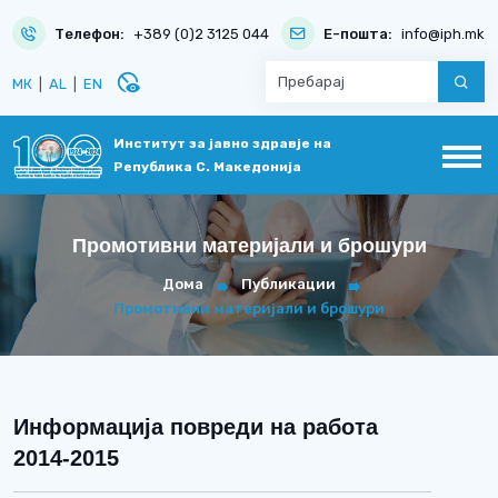
Телефон:
+389 (0)2 3125 044
Е-пошта:
info@iph.mk
disabled_visible
МК
|
AL
|
EN
Институт за јавно здравје на
Република С. Македонија
Промотивни материјали и брошури
Дома
Публикации
Промотивни материјали и брошури
Информација повреди на работа
2014-2015