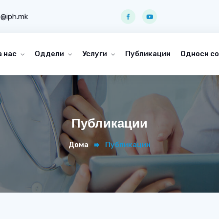
o@iph.mk
а нас
Оддели
Услуги
Публикации
Односи со
Публикации
Дома
Публикации