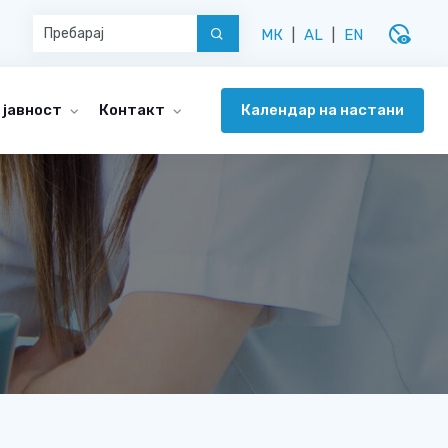
disabled_visible
МК
|
AL
|
EN
Календар на настани
 јавност
Контакт