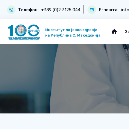
Телефон:
+389 (0)2 3125 044
Е-пошта:
inf
Институт за јавно здравје
З
на Република С. Македонија