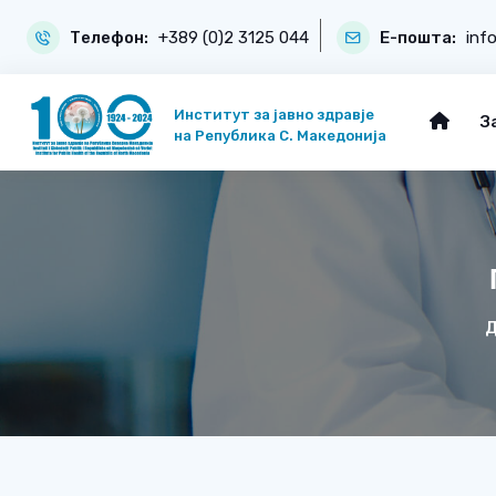
Телефон:
+389 (0)2 3125 044
Е-пошта:
inf
Институт за јавно здравје
З
на Република С. Македонија
Д