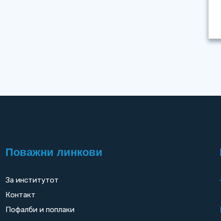
Поважни линкови
За институтот
Контакт
Пофалби и поплаки