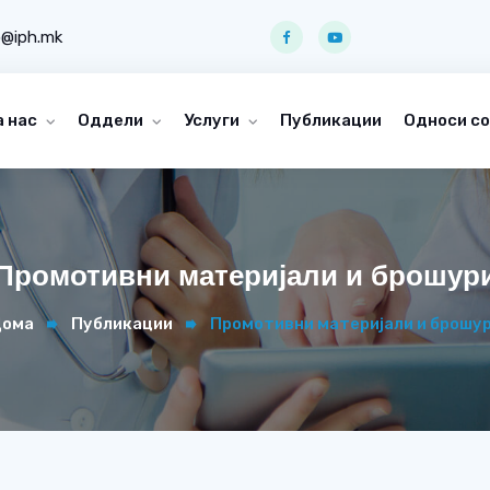
o@iph.mk
а нас
Оддели
Услуги
Публикации
Односи со
Промотивни материјали и брошур
ома
Публикации
Промотивни материјали и брошу