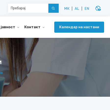
disabled_visible
МК
|
AL
|
EN
Календар на настани
 јавност
Контакт
и
ри