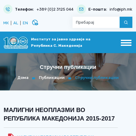
Телефон:
+389 (0)2 3125 044
Е-пошта:
info@iph.mk
disabled_visible
МК
|
AL
|
EN
Институт за јавно здравје на
Република С. Македонија
Стручни публикации
Дома
Публикации
Стручни публикации
МАЛИГНИ НЕОПЛАЗМИ ВО
РЕПУБЛИКА МАКЕДОНИЈА 2015-2017