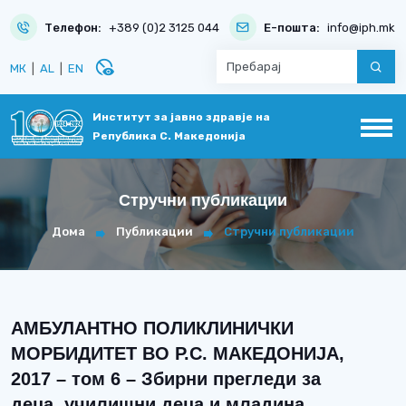
Телефон:
+389 (0)2 3125 044
Е-пошта:
info@iph.mk
disabled_visible
МК
|
AL
|
EN
Институт за јавно здравје на
Република С. Македонија
Стручни публикации
Дома
Публикации
Стручни публикации
АМБУЛАНТНО ПОЛИКЛИНИЧКИ
МОРБИДИТЕТ ВО Р.С. МАКЕДОНИЈА,
2017 – том 6 – Збирни прегледи за
деца, училишни деца и младина,