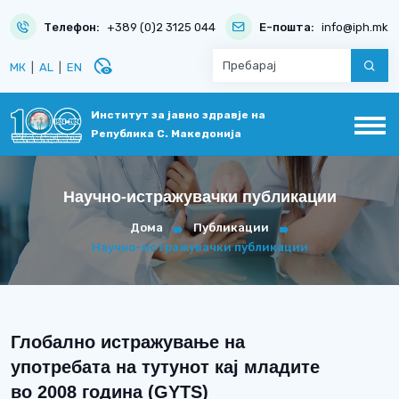
Телефон:
+389 (0)2 3125 044
Е-пошта:
info@iph.mk
disabled_visible
МК
|
AL
|
EN
Институт за јавно здравје на
Република С. Македонија
Научно-истражувачки публикации
Дома
Публикации
Научно-истражувачки публикации
Глобално истражување на
употребата на тутунот кај младите
во 2008 година (GYTS)