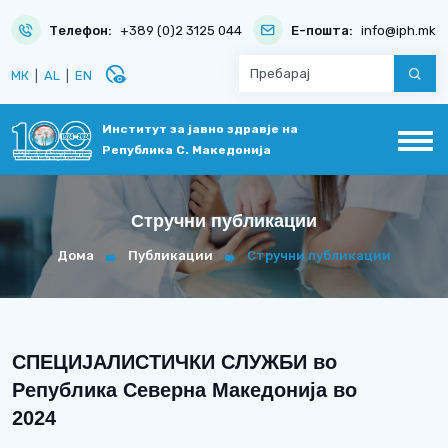
Телефон:
+389 (0)2 3125 044
Е-пошта:
info@iph.mk
disabled_visible
МК
|
AL
|
EN
Институт за јавно здравје на
Република С. Македонија
Стручни публикации
Дома
Публикации
Стручни публикации
СПЕЦИЈАЛИСТИЧКИ СЛУЖБИ во
Република Северна Македонија во
2024