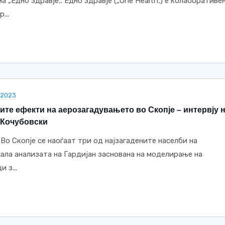
а „Едно здравје;. Едно здравје („One Health;) е колаборативен
...
.2023
ите ефекти на аерозагадувањето во Скопје – интервју 
 Кочубовски
„Во Скопје се наоѓаат три од најзагадените населби на
ала анализата на Гардијан заснована на моделирање на
 з...