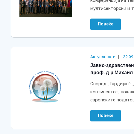
конференција на тем
мултисекторски и тр
Повеќе
Актуелности
22.09
Јавно-здравствен
проф. д-р Михаил
Според „Гардијан”: 
континентот, покаж
европските податоци
Повеќе