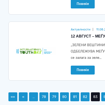
Повеќе
Актуелности
11.08
12 АВГУСТ – МЕ
„ЗЕЛЕНИ ВЕШТИНИ 
ОДБЕЛЕЖУВА МЕЃУН
се залага за зеле...
Повеќе
««
«
…
78
79
80
81
82
83