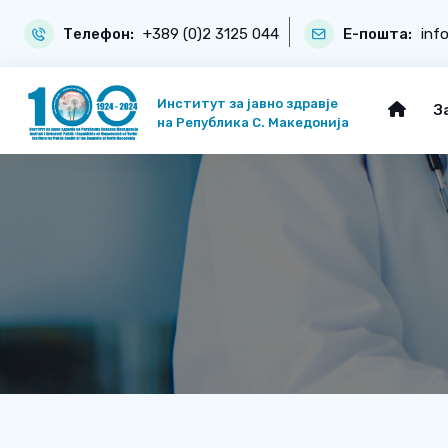
Телефон:
+389 (0)2 3125 044
Е-пошта:
inf
Институт за јавно здравје
З
на Република С. Македонија