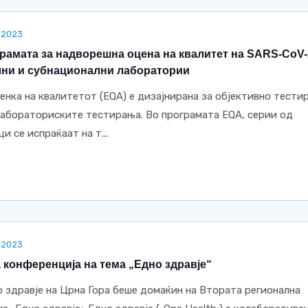
.2023
грамата за надворешна оцена на квалитет на SARS-CoV-
лни и субнационални лаборатории
нка на квалитетот (EQA) е дизајнирана за објективно тести
лабораториските тестирања. Во програмата EQA, серии од
 се испраќаат на т...
.2023
 конференција на тема „Едно здравје“
о здравје на Црна Гора беше домаќин на Втората регионална