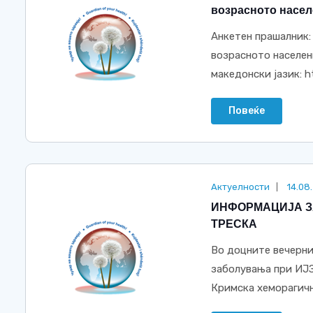
возрасното насе
Анкетен прашалник:
возрасното населен
македонски јазик: ht
Повеќе
Актуелности
14.08
ИНФОРМАЦИЈА З
ТРЕСКА
Во доцните вечерни
заболувања при ИЈЗ
Кримска хеморагична