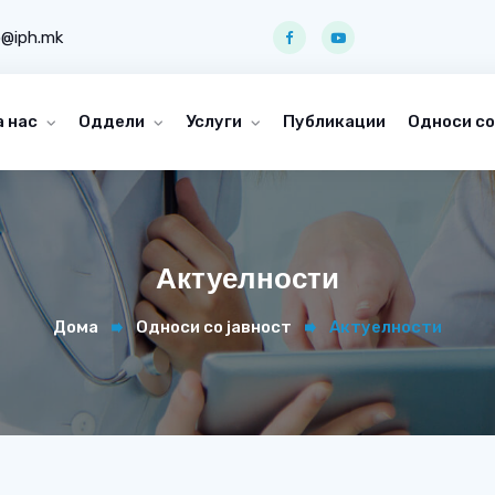
o@iph.mk
а нас
Оддели
Услуги
Публикации
Односи со
Актуелности
Дома
Односи со јавност
Актуелности