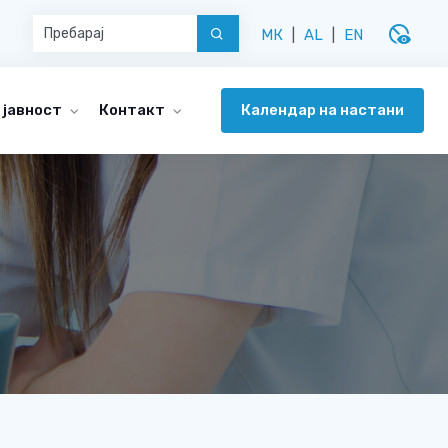
disabled_visible
МК
|
AL
|
EN
Календар на настани
 јавност
Контакт