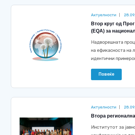
Актуелности
28.09
Втор круг од Про
(EQA) за национа
Надворешната проце
на ефикасноста на 
идентични примероци
Повеќе
Актуелности
28.09
Втора регионална
Институтот за јавн