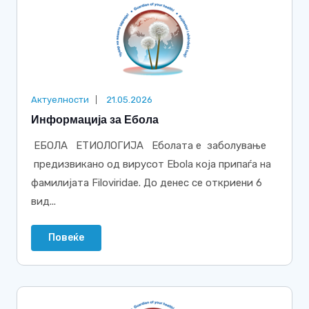
Актуелности
21.05.2026
Информација за Ебола
ЕБОЛА ЕТИОЛОГИЈА Еболата е заболување
предизвикано од вирусот Ebola која припаѓа на
фамилијата Filoviridae. До денес се откриени 6
вид...
Повеќе