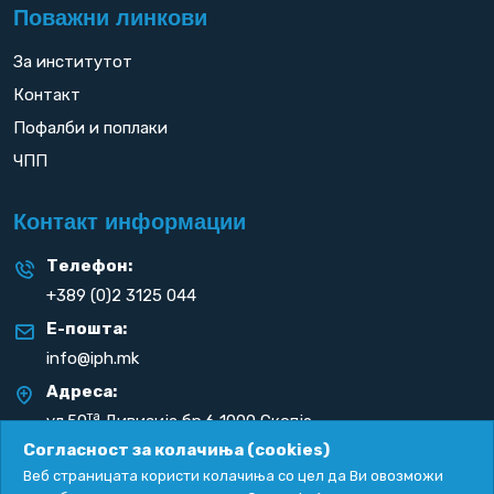
Поважни линкови
За институтот
Контакт
Пофалби и поплаки
ЧПП
Контакт информации
Телефон:
+389 (0)2 3125 044
Е-пошта:
info@iph.mk
Адреса:
та
ул.50
Дивизија бр.6 1000 Скопје
Република С. Македонија
Согласност за колачиња (cookies)
Веб страницата користи колачиња со цел да Ви овозможи