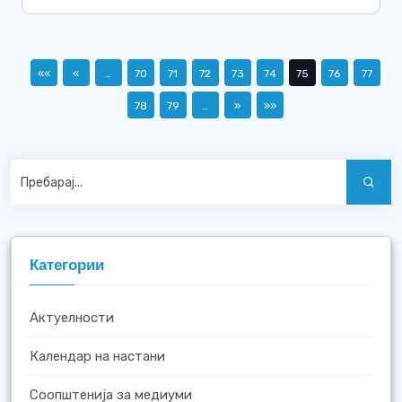
««
«
…
70
71
72
73
74
75
76
77
78
79
…
»
»»
Категории
Актуелности
Календар на настани
Соопштенија за медиуми