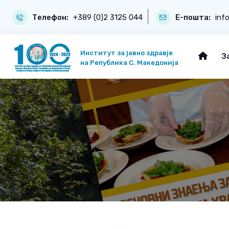
Телефон:
+389 (0)2 3125 044
Е-пошта:
inf
Институт за јавно здравје
З
на Република С. Македонија