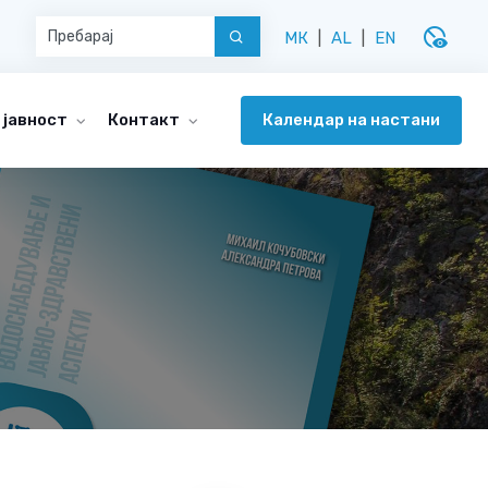
disabled_visible
МК
|
AL
|
EN
Календар на настани
 јавност
Контакт