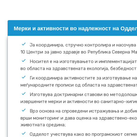
Mерки и активности во надлежност на Оддел
Ја координира, стручно контролира и насочува
10 Центри за јавно здравје во Република Северна М
Носител е на изготвувањето и имплементацијат
во областа на здравствената екологија, безбедност
Ги координира активностите за изготвување на
меѓународните прописи од областа на здравственат
Изготвува доктринарни ставови во методолошки
извршените мерки и активности во санитарно-хигие
Врз основа на спроведени истражувања и добие
врши мониторинг и дава оценка на здравствено-ек
животната средина;
Одделот учествува како во програмскиот сегме