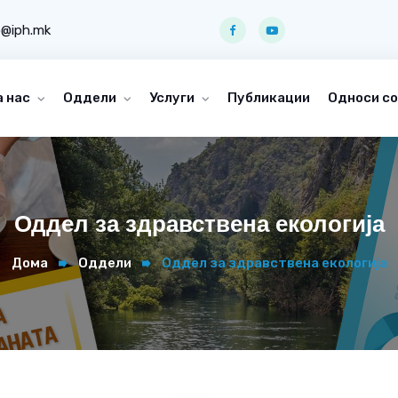
o@iph.mk
а нас
Оддели
Услуги
Публикации
Односи со
Оддел за здравствена екологија
Дома
Оддели
Оддел за здравствена екологија