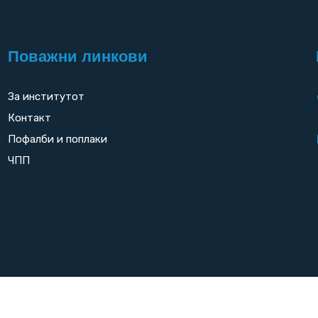
Поважни линкови
За институтот
Контакт
Пофалби и поплаки
ЧПП
Copyright
2026. All rights reserved by
UNET
.