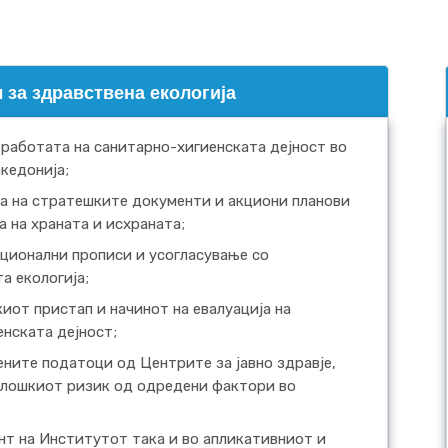
 за здравствена екологија
 работата на санитарно-хигиенската дејност во
акедонија;
а на стратешките документи и акциони планови
а на храната и исхраната;
ционални прописи и усогласување со
а екологија;
от пристап и начинот на евалуација на
нската дејност;
ните податоци од Центрите за јавно здравје,
олошкиот ризик од одредени фактори во
нт на Институтот така и во апликативниот и