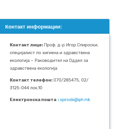
Контакт информации:
Контакт лице
:
Проф. д-р Игор Спироски,
специјалист по хигиена и здравствена
екологија – Раководител на Оддел за
здравствена екологија
Контакт телефон:
070/285475, 02/
3125-044 лок.10
Електронска пошта
:
i.spiroski@iph.mk