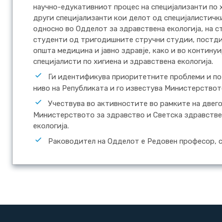
научно-едукативниот процес на специјализанти по х
други специјализанти кои делот од специјалистичк
односно во Одделот за здравствена екологија, на с
студенти од тригодишните стручни студии, постди
општа медицина и јавно здравје, како и во контин
специјалисти по хигиена и здравствена екологија.
Ги идентификува приоритетните проблеми и пот
ниво на Републиката и го известува Министерствот
Учествува во активностите во рамките на двег
Министерството за здравство и Светска здравствен
екологија.
Раководител на Одделот е Редовен професор, с