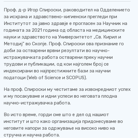
Проф. д-р Игор Спироски, раководител на Одделението
за исхрана и здравствено-хигиенски прегледи при
Институтот за јавно здравје е прогласен за Научник на
годината за 2021 година од областа на медицинските
науки и здравството на Универзитетот „Св. Кирил и
Методиј“ во Скопје. Проф. Спироски ова признание го
доби за остварени врвни резултати во научно-
истражувачката работа остварени преку научни
трудови и публикации, од кои најголем број се
индексирани во најпрестижните бази за научни
податоци (Web of Science и SCOPUS).
На проф. Спироски му честитаме за извонредниот успех
и му посакуваме и идни успеси во неговата плодна
научно-истражувачка работа.
Во исто време, горди сме што е дел од нашиот
институт и што како организација придонесуваме во
неговите напори за одржување на високо ниво на
стручна и научна работа.