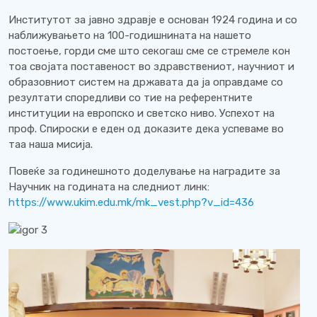
Институтот за јавно здравје е основан 1924 година и со
наближувањето на 100-годишнината на нашето
постоење, горди сме што секогаш сме се стремеле кон
тоа својата поставеност во здравствениот, научниот и
образовниот систем на државата да ја оправдаме со
резултати споредливи со тие на референтните
институции на европско и светско ниво. Успехот на
проф. Спироски е еден од доказите дека успеваме во
таа наша мисија.
Повеќе за годинешното доделување на наградите за
Научник на годината на следниот линк:
https://www.ukim.edu.mk/mk_vest.php?v_id=436