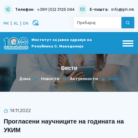
Телефон:
+389 (0)2 3125 044
Е-пошта:
info@iph.mk
disabled_visible
МК
|
AL
|
EN
Институт за јавно здравје на
Република С. Македонија
Вести
Дома
Новости
Актуелности
Вест
14.11.2022
Прогласени научниците на годината на
УКИМ