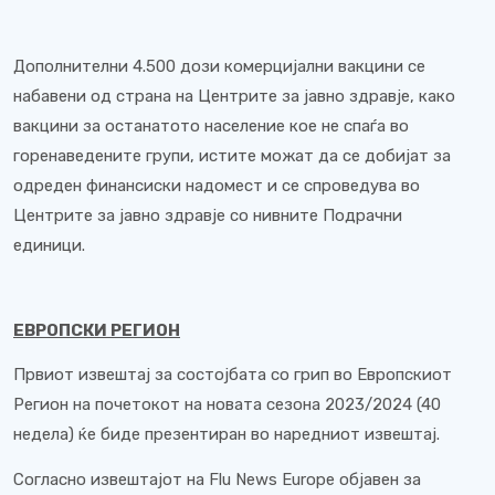
Дополнителни 4.500 дози комерцијални вакцини се
набавени од страна на Центрите за јавно здравје, како
вакцини за останатото население кое не спаѓа во
горенаведените групи, истите можат да се добијат за
одреден финансиски надомест и се спроведува во
Центрите за јавно здравје со нивните Подрачни
единици.
ЕВРОПСКИ РЕГИОН
Првиот извештај за состојбата со грип во Европскиот
Регион на почетокот на новата сезона 2023/2024 (40
недела) ќе биде презентиран во наредниот извештај.
Согласно извештајот на Flu News Europe објавен за