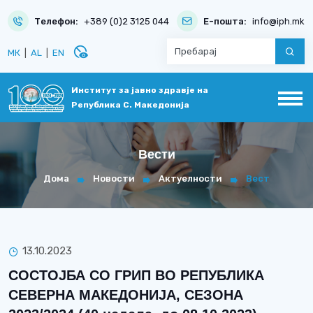
Телефон:
+389 (0)2 3125 044
Е-пошта:
info@iph.mk
disabled_visible
МК
|
AL
|
EN
Институт за јавно здравје на
Република С. Македонија
Вести
Дома
Новости
Актуелности
Вест
13.10.2023
СОСТОЈБА СО ГРИП ВО РЕПУБЛИКА
СЕВЕРНА МАКЕДОНИЈА, СЕЗОНА