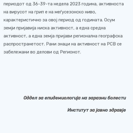
периодот од 36-39-та недела 2023 година, активноста
на вирусот на грип е на меѓусезонско ниво,
карактеристично за овој период од годината. Осум
земји пријавија ниска активност, а една средна
активност, а една земја пријави регионална географска
распространетост. Рани знаци на активност на РСВ се
забележани во делови од Регионот.
Оддел за епидемиологија на заразни болести
Институт за јавно здравје