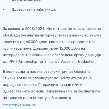
· Здравствени работници.
За сезоната 2023/2024, Министерството за здравство
обезбеди бесплатна четиривалентна вакцина во вкупна
количина од 60.000 дози, наменета за приоритетни
групи население. Дополнителни 15.000 дози на
четиривалентна вакцина се обезбедени преку донација
од PIVI (Partnership for Influenza Vaccine Introduction).
Вакцинацијата против сезонски грип за сезоната
2023/2024 ќе се спроведува во Центрите за јавно
здравје со нивните Подрачни единици и/или
Здравствените домови. Закажувањето за бесплатните
вакцини се одвива преку веб страната
www.vakcinacija.mk
.