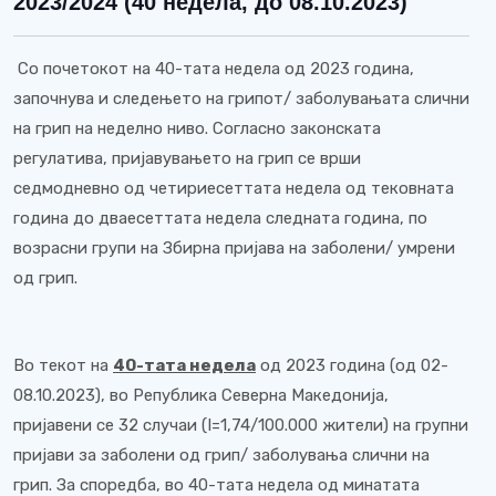
2023/2024 (40 недела, до 08.10.2023)
Со почетокот на 40-тата недела од 2023 година,
започнува и следењето на грипот/ заболувањата слични
на грип на неделно ниво. Согласно законската
регулатива, пријавувањето на грип се врши
седмодневно од четириесеттата недела од тековната
година до дваесеттата недела следната година, по
возрасни групи на Збирна пријава на заболени/ умрени
од грип.
Во текот на
4
0
-
тата недела
од 2023 година (од 02-
08.10.2023), во Република Северна Македонија,
пријавени се 32 случаи (I=1,74/100.000 жители) на групни
пријави за заболени од грип/ заболувања слични на
грип. За споредба, во 40-тата недела од минатата