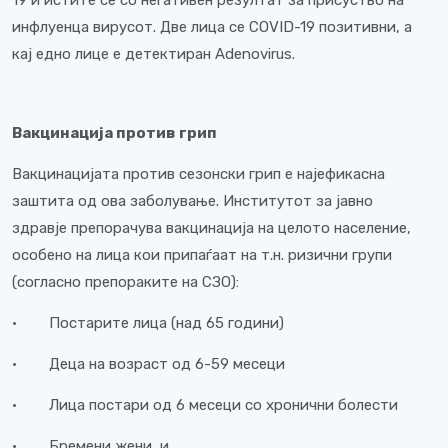
19 и истите се со негативен резултат за присуство на
инфлуенца вирусот. Две лица се COVID-19 позитивни, а
кај едно лице е детектиран Adenovirus.
Вакцинација против грип
Вакцинацијата против сезонски грип е најефикасна
заштита од ова заболување. Институтот за јавно
здравје препорачува вакцинација на целото население,
особено на лица кои припаѓаат на т.н. ризични групи
(согласно препораките на СЗО):
· Постарите лица (над 65 години)
· Деца на возраст од 6-59 месеци
· Лица постари од 6 месеци со хронични болести
· Бремени жени, и