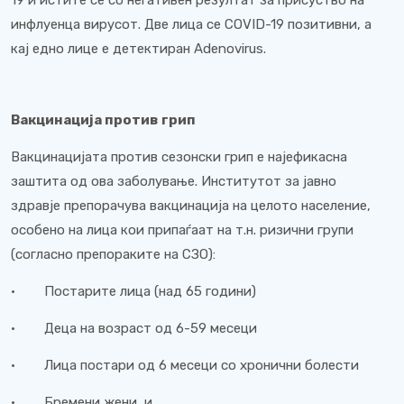
19 и истите се со негативен резултат за присуство на
инфлуенца вирусот. Две лица се COVID-19 позитивни, а
кај едно лице е детектиран Adenovirus.
Вакцинација против грип
Вакцинацијата против сезонски грип е најефикасна
заштита од ова заболување. Институтот за јавно
здравје препорачува вакцинација на целото население,
особено на лица кои припаѓаат на т.н. ризични групи
(согласно препораките на СЗО):
· Постарите лица (над 65 години)
· Деца на возраст од 6-59 месеци
· Лица постари од 6 месеци со хронични болести
· Бремени жени, и