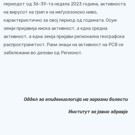
периодот од 36-39-та недела 2023 година, активноста
на вирусот на грип е на меѓусезонско ниво,
карактеристично за овој период од годината. Осум
земји пријавија ниска активност, а една средна
активност, а една земја пријави регионална географска
распространетост. Рани знаци на активност на РСВ се
забележани во делови од Регионот.
Оддел за епидемиологија на заразни болести
Институт за јавно здравје