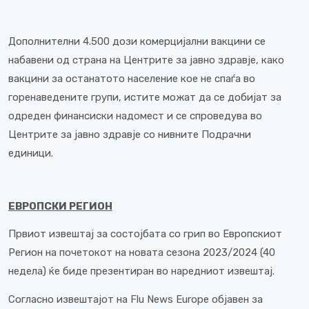
Дополнителни 4.500 дози комерцијални вакцини се
набавени од страна на Центрите за јавно здравје, како
вакцини за останатото население кое не спаѓа во
горенаведените групи, истите можат да се добијат за
одреден финансиски надомест и се спроведува во
Центрите за јавно здравје со нивните Подрачни
единици.
ЕВРОПСКИ РЕГИОН
Првиот извештај за состојбата со грип во Европскиот
Регион на почетокот на новата сезона 2023/2024 (40
недела) ќе биде презентиран во наредниот извештај.
Согласно извештајот на Flu News Europe објавен за