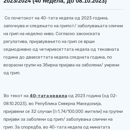
2023/2024 (40 недела, до 08.10.2023)
Со почетокот на 40-тата недела од 2023 година,
започнува и следењето на грипот/ заболувањата слични
на грип на неделно ниво. Согласно законската
регулатива, пријавувањето на грип се врши
седмодневно од четириесеттата недела од тековната
година до дваесеттата недела следната година, по
возрасни групи на Збирна пријава на заболени/ умрени
од грип.
Во текот на
4
0
-
тата недела
од 2023 година (од 02-
08.10.2023), во Република Северна Македонија,
пријавени се 32 случаи (I=1,74/100.000 жители) на групни
пријави за заболени од грип/ заболувања слични на
грип. За споредба, во 40-тата недела од минатата