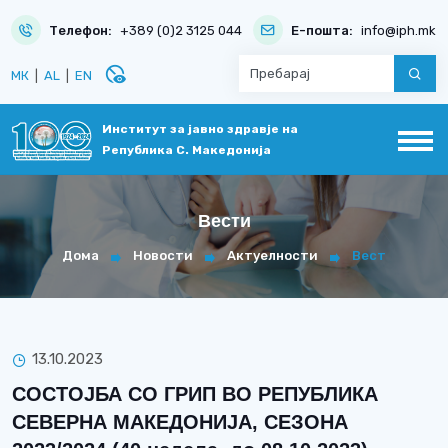
Телефон:
+389 (0)2 3125 044
Е-пошта:
info@iph.mk
disabled_visible
МК
|
AL
|
EN
Институт за јавно здравје на
Република С. Македонија
Вести
Дома
Новости
Актуелности
Вест
13.10.2023
СОСТОЈБА СО ГРИП ВО РЕПУБЛИКА
СЕВЕРНА МАКЕДОНИЈА, СЕЗОНА