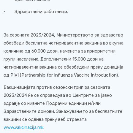
· Здравствени работници.
За сезоната 2023/2024, Министерството за здравство
обезбеди бесплатна четиривалентна вакцина во вкупна
количина од 60.000 дози, наменета за приоритетни
групи население. Дополнителни 15.000 дози на
четиривалентна вакцина се обезбедени преку донација
од PIVI (Partnership for Influenza Vaccine Introduction).
Вакцинацијата против сезонски грип за сезоната
2023/2024 ќе се спроведува во Центрите за јавно
здравје со нивните Подрачни единици и/или
Здравствените домови. Закажувањето за бесплатните
вакцини се одвива преку веб страната
www.vakcinacija.mk
.