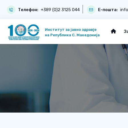
Телефон:
+389 (0)2 3125 044
Е-пошта:
inf
Институт за јавно здравје
З
на Република С. Македонија