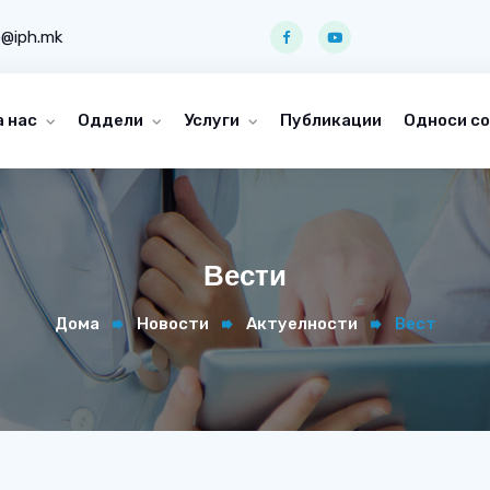
o@iph.mk
а нас
Оддели
Услуги
Публикации
Односи со
Вести
Дома
Новости
Актуелности
Вест