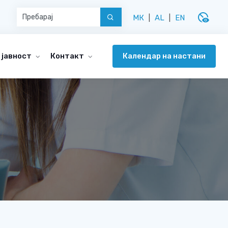
disabled_visible
МК
|
AL
|
EN
Календар на настани
 јавност
Контакт