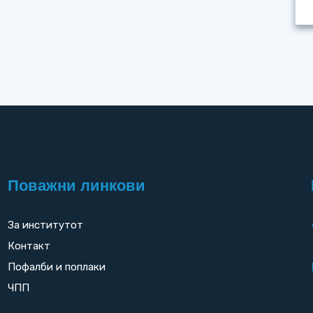
Поважни линкови
За институтот
Контакт
Пофалби и поплаки
ЧПП