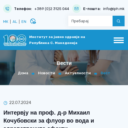
Телефон:
+389 (0)2 3125 044
Е-пошта:
info@iph.mk
disabled_visible
МК
|
AL
|
EN
Институт за јавно здравје на
Република С. Македонија
Вести
Дома
Новости
Актуелности
Вест
22.07.2024
Интервју на проф. д-р Михаил
Кочубовски за флуор во вода и