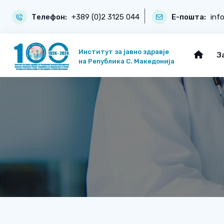
Телефон:
+389 (0)2 3125 044
Е-пошта:
inf
Институт за јавно здравје
З
на Република С. Македонија