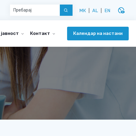
disabled_visible
МК
|
AL
|
EN
Календар на настани
 јавност
Контакт