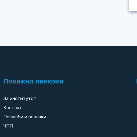
Поважни линкови
За институтот
Контакт
Пофалби и поплаки
ЧПП