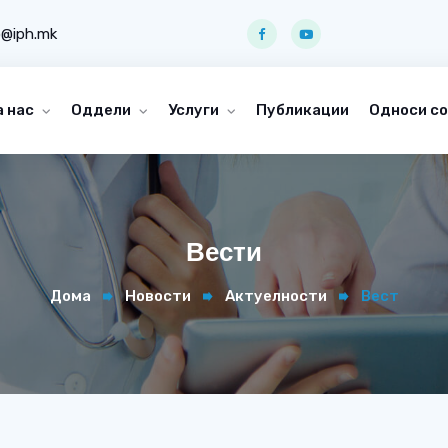
o@iph.mk
а нас
Оддели
Услуги
Публикации
Односи со
Вести
Дома
Новости
Актуелности
Вест