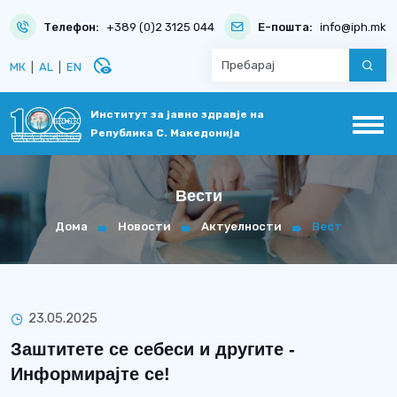
Телефон:
+389 (0)2 3125 044
Е-пошта:
info@iph.mk
disabled_visible
МК
|
AL
|
EN
Институт за јавно здравје на
Република С. Македонија
Вести
Дома
Новости
Актуелности
Вест
23.05.2025
Заштитете се себеси и другите -
Информирајте се!