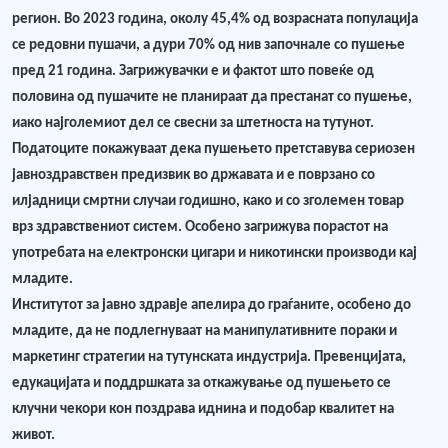
регион. Во 2023 година, околу 45,4% од возрасната популација
се редовни пушачи, а дури 70% од нив започнале со пушење
пред 21 година. Загрижувачки е и фактот што повеќе од
половина од пушачите не планираат да престанат со пушење,
иако најголемиот дел се свесни за штетноста на тутунот.
Податоците покажуваат дека пушењето претставува сериозен
јавноздравствен предизвик во државата и е поврзано со
илјадници смртни случаи годишно, како и со зголемен товар
врз здравствениот систем. Особено загрижува порастот на
употребата на електронски цигари и никотински производи кај
младите.
Институтот за јавно здравје апелира до граѓаните, особено до
младите, да не подлегнуваат на манипулативните пораки и
маркетинг стратегии на тутунската индустрија. Превенцијата,
едукацијата и поддршката за откажување од пушењето се
клучни чекори кон поздрава иднина и подобар квалитет на
живот.