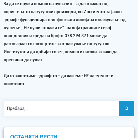
За да се пружи помош на пушачите за да откажат од
користењето на тутунски производи, во Институтот за јавно
здравје функционира телефонската линија за откажување од
пушење ,,Не пуши, откажи се", на која граѓаните секој
понеделник и среда на бројот 078 294 371 може да
разговараат со експертите за откажување од тутун во
Институтот и да добијат совет, помош и насоки за како да
престанат да пушат.
Да го заштитиме здравјето – да кажеме НЕ на тутунот и
никотинот.
ОСТАНАТИ ВЕСТИ