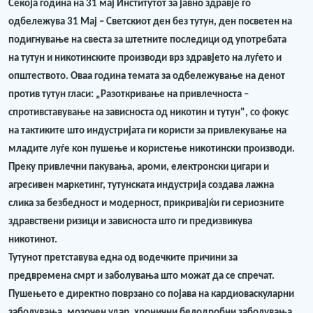
Секоја година на 31 мај Институтот за јавно здравје го
одбележува 31 Мај – Светскиот ден без тутун, ден посветен на
подигнување на свеста за штетните последици од употребата
на тутун и никотинските производи врз здравјето на луѓето и
општеството. Оваа година темата за одбележување на денот
против тутун гласи: „Разоткривање на привлечноста –
спротивставување на зависноста од никотин и тутун", со фокус
на тактиките што индустријата ги користи за привлекување на
младите луѓе кон пушење и користење никотински производи.
Преку привлечни пакувања, ароми, електронски цигари и
агресивен маркетинг, тутунската индустрија создава лажна
слика за безбедност и модерност, прикривајќи ги сериозните
здравствени ризици и зависноста што ги предизвикува
никотинот.
Тутунот претставува една од водечките причини за
предвремена смрт и заболувања што можат да се спречат.
Пушењето е директно поврзано со појава на кардиоваскуларни
заболувања, мозочен удар, хронични белодробни заболувања,