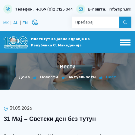
Телефон:
+389 (0)2 3125 044
Е-пошта:
info@iph.mk
disabled_visible
МК
|
AL
|
EN
Институт за јавно здравје на
Република С. Македонија
Вести
Дома
Новости
Актуелности
Вест
31.05.2026
31 Мај – Светски ден без тутун