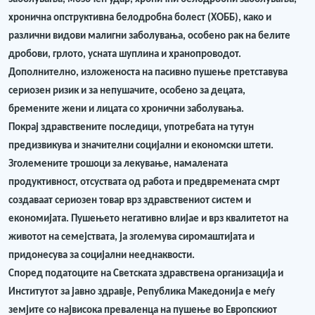
хронична опструктивна белодробна болест (ХОББ), како и
различни видови малигни заболувања, особено рак на белите
дробови, грлото, усната шуплина и хранопроводот.
Дополнително, изложеноста на пасивно пушење претставува
сериозен ризик и за непушачите, особено за децата,
бремените жени и лицата со хронични заболувања.
Покрај здравствените последици, употребата на тутун
предизвикува и значителни социјални и економски штети.
Зголемените трошоци за лекување, намалената
продуктивност, отсуствата од работа и предвремената смрт
создаваат сериозен товар врз здравствениот систем и
економијата. Пушењето негативно влијае и врз квалитетот на
животот на семејствата, ја зголемува сиромаштијата и
придонесува за социјални нееднаквости.
Според податоците на Светската здравствена организација и
Институтот за јавно здравје, Република Македонија е меѓу
земјите со највисока преваленца на пушење во Европскиот