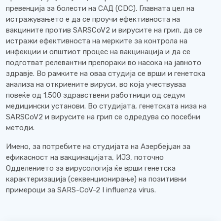
превенција за болести на САД (CDC). Главната цел на
истражувањето е да се проучи ефективноста на
вакцините против SARSCoV2 и вирусите на грип, да се
истражи ефективноста на мерките за контрола на
инфекции и општиот процес на вакцинација и да се
подготват релевантни препораки во насока на јавното
здравје. Во рамките на оваа студија се врши и генетска
анализа на откриените вируси, во која учествуваа
повеќе од 1.500 здравствени работници од седум
медицински установи. Во студијата, генетската низа на
SARSCoV2 и вирусите на грип се одредува со посебни
методи.
Имено, за потребите на студијата на Азербејџан за
ефикасност на вакцинацијата, ИЈЗ, поточно
Одделението за вирусологија ќе врши генетска
карактеризација (секвенционирање) на позитивни
примероци за SARS-CoV-2 I influenza virus.