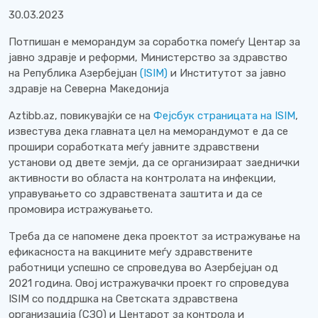
30.03.2023
Потпишан е меморандум за соработка помеѓу Центар за
јавно здравје и реформи, Министерство за здравство
на Република Азербејџан
(ISIM)
и Институтот за јавно
здравје на Северна Македонија
Aztibb.az, повикувајќи се на
Фејсбук страницата на ISIM
,
известува дека главната цел на меморандумот е да се
прошири соработката меѓу јавните здравствени
установи од двете земји, да се организираат заеднички
активности во областа на контролата на инфекции,
управувањето со здравствената заштита и да се
промовира истражувањето.
Треба да се напомене дека проектот за истражување на
ефикасноста на вакцините меѓу здравствените
работници успешно се спроведува во Азербејџан од
2021 година. Овој истражувачки проект го спроведува
ISIM со поддршка на Светската здравствена
организација (СЗО) и Центарот за контрола и