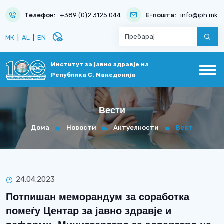
Телефон:
+389 (0)2 3125 044
Е-пошта:
info@iph.mk
disabled_visible
МК
|
AL
|
EN
Институт за јавно здравје на
Република С. Македонија
Вести
Дома
Новости
Актуелности
Вест
24.04.2023
Потпишан меморандум за соработка
помеѓу Центар за јавно здравје и