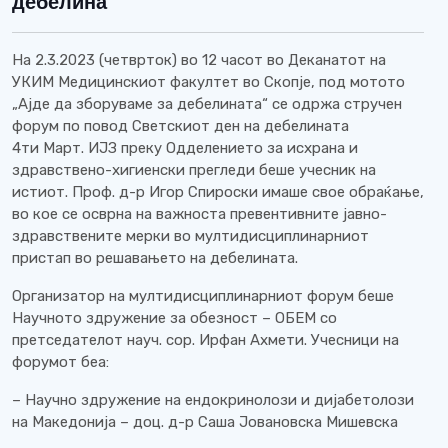
дебелина
На 2.3.2023 (четврток) во 12 часот во Деканатот на
УКИМ Медицинскиот факултет во Скопје, под мотото
„Ајде да зборуваме за дебелината“ се одржа стручен
форум по повод Светскиот ден на дебелината
4ти Март. ИЈЗ преку Одделението за исхрана и
здравствено-хигиенски прегледи беше учесник на
истиот. Проф. д-р Игор Спироски имаше свое обраќање,
во кое се осврна на важноста превентивните јавно-
здравствените мерки во мултидисциплинарниот
пристап во решавањето на дебелината.
Организатор на мултидисциплинарниот форум беше
Научното здружение за обезност – ОБЕМ со
претседателот науч. сор. Ирфан Ахмети. Учесници на
форумот беа:
– Научно здружение на ендокринолози и дијабетолози
на Македонија – доц. д-р Саша Јовановска Мишевска