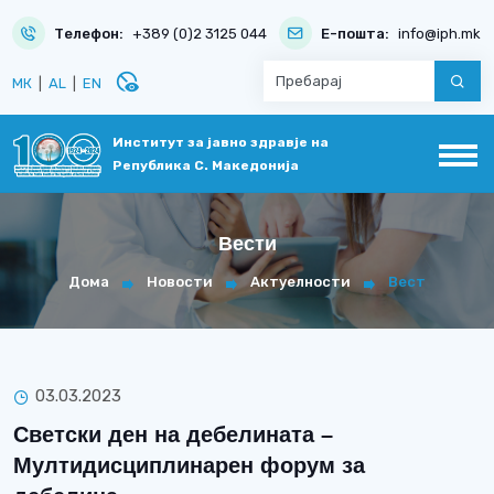
Телефон:
+389 (0)2 3125 044
Е-пошта:
info@iph.mk
disabled_visible
МК
|
AL
|
EN
Институт за јавно здравје на
Република С. Македонија
Вести
Дома
Новости
Актуелности
Вест
03.03.2023
Светски ден на дебелината –
Мултидисциплинарен форум за