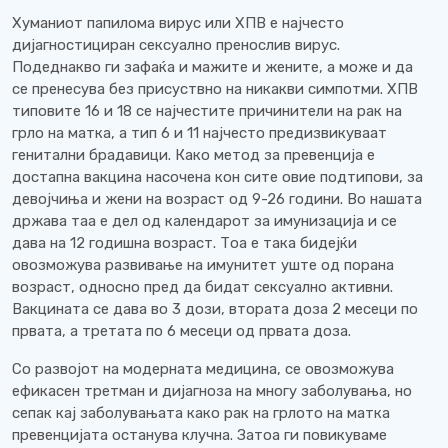
Хуманиот папилома вирус или ХПВ е најчесто
дијагностициран сексуално пренослив вирус.
Подеднакво ги зафаќа и мажите и жените, а може и да
се пренесува без присуствно на никакви симпотми. ХПВ
типовите 16 и 18 се најчестите причинители на рак на
грло на матка, а тип 6 и 11 најчесто предизвикуваат
генитални брадавици. Како метод за превенција е
достапна вакцина насочена кон сите овие подтипови, за
девојчиња и жени на возраст од 9-26 години. Во нашата
држава таа е дел од календарот за имунизација и се
дава на 12 годишна возраст. Тоа е така бидејќи
овозможува развивање на имунитет уште од порана
возраст, односно пред да бидат сексуално активни.
Вакцината се дава во 3 дози, втората доза 2 месеци по
првата, а третата по 6 месеци од првата доза.
Со развојот на модерната медицина, се овозможува
ефикасен третман и дијагноза на многу заболувања, но
сепак кај заболувањата како рак на грлото на матка
превенцијата останува клучна. Затоа ги повикуваме