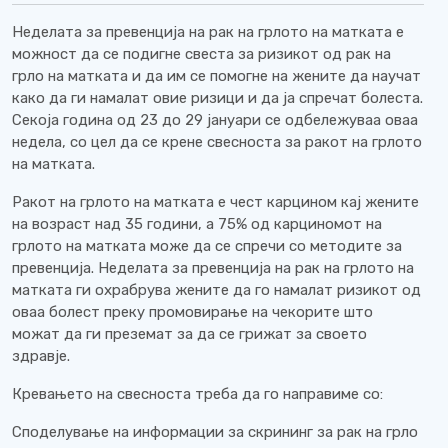
Неделата за превенција на рак на грлото на матката е
можност да се подигне свеста за ризикот од рак на
грло на матката и да им се помогне на жените да научат
како да ги намалат овие ризици и да ја спречат болеста.
Секоја година од 23 до 29 јануари се одбележуваа оваа
недела, со цел да се крене свесноста за ракот на грлото
на матката.
Ракот на грлото на матката е чест карцином кај жените
на возраст над 35 години, а 75% од карциномот на
грлото на матката може да се спречи со методите за
превенција. Неделата за превенција на рак на грлото на
матката ги охрабрува жените да го намалат ризикот од
оваа болест преку промовирање на чекорите што
можат да ги преземат за да се грижат за своето
здравје.
Кревањето на свесноста треба да го направиме со:
Споделување на информации за скрининг за рак на грло