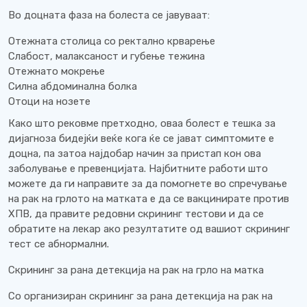
Во доцната фаза на болеста се јавуваат:
Отежната столица со ректално крварење
Слабост, малаксаност и губење тежина
Отежнато мокрење
Силна абдоминална болка
Отоци на нозете
Како што рековме претходно, оваа болест е тешка за
дијагноза бидејќи веќе кога ќе се јават симптомите е
доцна, па затоа најдобар начин за пристап кон ова
заболување е превенцијата. Најбитните работи што
можете да ги направите за да помогнете во спречување
на рак на грлото на матката е да се вакцинирате против
ХПВ, да правите редовни скрининг тестови и да се
обратите на лекар ако резултатите од вашиот скрининг
тест се абнормални.
Скрининг за рана детекција на рак на грло на матка
Со организиран скрининг за рана детекција на рак на