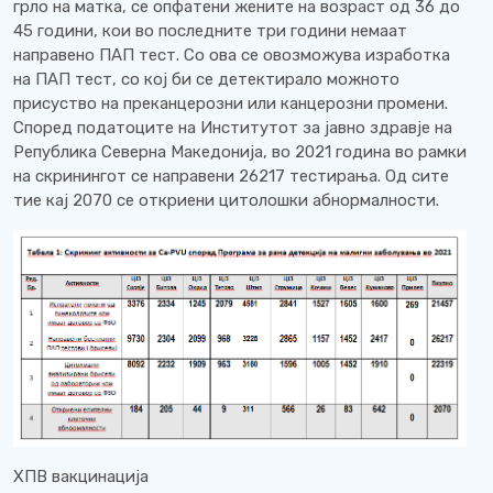
грло на матка, се опфатени жените на возраст од 36 до
45 години, кои во последните три години немаат
направено ПАП тест. Со ова се овозможува изработка
на ПАП тест, со кој би се детектирало можното
присуство на преканцерозни или канцерозни промени.
Според податоците на Институтот за јавно здравје на
Република Северна Македонија, во 2021 година во рамки
на скринингот се направени 26217 тестирања. Од сите
тие кај 2070 се откриени цитолошки абнормалности.
ХПВ вакцинација