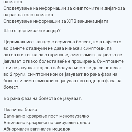
на матка
Споделување на информации за симптомите и дијагноза
на рак на грло на матка
Споделување информации за ХПВ вакцинацијата
Што е цервикален канцер?
Цервикалниот канцер е сериозна болест, која најчесто
во раните стадиуми не дава никакви симптоми, па
затоа и е тешка за откривање, симптомите најчесто се
јавуваат откако болеста веќе е проширена. Симптомите
кои се јавуваат кај ова заболување може да се поделат
во 2 групи, симптоми кои се јавуваат во рана фаза на
болест и симптоми кои се јавуваат во подоцна фаза на
болест.
Во рана фаза на болеста се јавуваат:
Пелвична болка
Вагинално крварење пост менопаузално
Вагинално крварење по сексуален однос
Абнормален вагинален исцедок