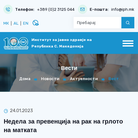
Телефон:
+389 (0)2 3125 044
Е-пошта:
info@iph.mk
disabled_visible
МК
|
AL
|
EN
Институт за јавно здравје на
Република С. Македонија
Вести
Дома
Новости
Актуелности
Вест
24.01.2023
Недела за превенција на рак на грлото
на матката