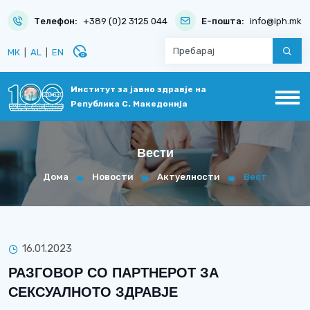
Телефон:
+389 (0)2 3125 044
Е-пошта:
info@iph.mk
disabled_visible
МК
|
AL
|
EN
Институт за јавно здравје на
Република С. Македонија
Вести
Дома
Новости
Актуелности
Вест
16.01.2023
РАЗГОВОР СО ПАРТНЕРОТ ЗА
СЕКСУАЛНОТО ЗДРАВЈЕ