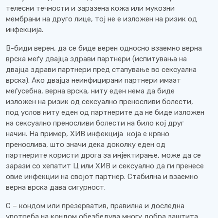
телесни течности и заразена кожа или мукозни
мембрани на друго лице, тој не е изложен на ризик од
инфекција.
B-биди верен, да се биде верен односно взаемно верна
врска меѓу двајца здрави партнери (испитувања на
двајца здрави партнери пред стапување во сексуална
врска). Ако двајца неинфицирани партнери имаат
меѓусебна, верна врска, ниту еден нема да биде
изложен на ризик од сексуално преносливи болести,
под услов ниту еден од партнерите да не биде изложен
на сексуално преносливи болести на било кој друг
начин. На пример, ХИВ инфекција која е крвно
пренослива, што значи дека доколку еден од
партнерите користи дрога за инјектирање, може да се
зарази со хепатит Ц или ХИВ и сексуално да ги пренесе
овие инфекции на својот партнер. Стабилна и взаемно
верна врска дава сигурност.
C – кондом или презерватив, правилна и доследна
употреба на кондом обезбедува многу добра заштита