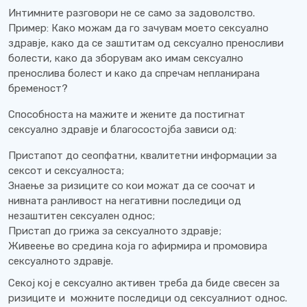
Интимните разговори не се само за задоволство.
Пример: Како можам да го зачувам моето сексуално
здравје, како да се заштитам од сексуално преносливи
болести, како да зборувам ако имам сексуално
пренослива болест и како да спречам непланирана
бременост?
Способноста на мажите и жените да постигнат
сексуално здравје и благосостојба зависи од:
Пристапот до сеопфатни, квалитетни информации за
сексот и сексуалноста;
Знаење за ризиците со кои можат да се соочат и
нивната ранливост на негативни последици од
незаштитен сексуален однос;
Пристап до грижа за сексуалното здравје;
Живеење во средина која го афирмира и промовира
сексуалното здравје.
Секој кој е сексуално активен треба да биде свесен за
ризиците и можните последици од сексуалниот однос.