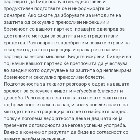
партнерот да биде поопуштен, едноставен и
продуктивен подгответе се и информирајте се
однапред. Ако сакате да зборувате за методите на
заштита од сексуално преносливи инфекции и
бременост со вашиот партнер, прашајте однапред за
достапните методи за заштита и контрацептивни
средства. Разговарајте за добрите и лошите страни на
секој метод на контрацепција и прашајте го вашиот
партнер за негово мислење. Бидете искрени, бидејќи на
тој начин вашиот партнер ќе претпочита да учествува
во заедничкото одлучување за заштита од непланирана
бременост и сексуално преносливи болести.
Подготвеноста за таквиот разговор е одраз на вашата
зрелост за сексуален живот и меѓусебна блискост и
доверба. Разговарајте за тоа како и зошто заштитата
од бременост е важна за вас, и колку повеќе знаете за
методот на контрацепција што ќе го изберете заедно,
толку е поголема веројатноста дека и двајцата ќе ја
преземете одговорноста за негова успешна употреба.
Важно е конечниот резултат да биде во согласност со
вашите желби и очекувања.