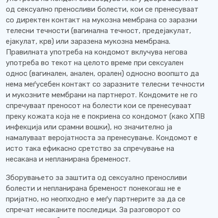
од сексуално преносливи болести, кои се пренесуваат
со директен контакт на мукозна мембрана со заразни
телесни течности (вагинална течност, предејакулат,
ејакулат, крв) или заразена мукозна мембрана.
Правилната употреба на кондомот вклучува негова
употреба во текот на целото време при сексуален
однос (вагинален, анален, орален) односно воопшто да
нема меѓусебен контакт со заразните телесни течности
и мукозните мембрани на партнерот. Кондомите не го
спречуваат преносот на болести кои се пренесуваат
преку кожата која не е покриена со кондомот (како ХПВ
инфекција или срамни вошки), но значително ја
намалуваат веројатноста за пренесување. Кондомот е
исто така ефикасно сретство за спречување на
несакана и непланирана бременост.
Зборувањето за заштита од сексуално преносливи
болести и непланирана бременост понекогаш не е
пријатно, но неопходно е меѓу партнерите за да се
спречат несаканите последици. За разговорот со