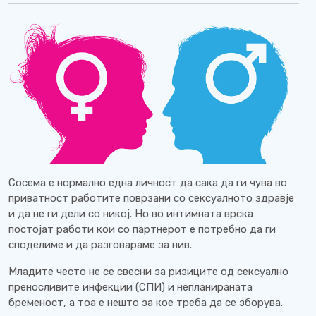
Сосема е нормално една личност да сака да ги чува во
приватност работите поврзани со сексуалното здравје
и да не ги дели со никој. Но во интимната врска
постојат работи кои со партнерот е потребно да ги
споделиме и да разговараме за нив.
Младите често не се свесни за ризиците од сексуално
преносливите инфекции (СПИ) и непланираната
бременост, а тоа е нешто за кое треба да се зборува.