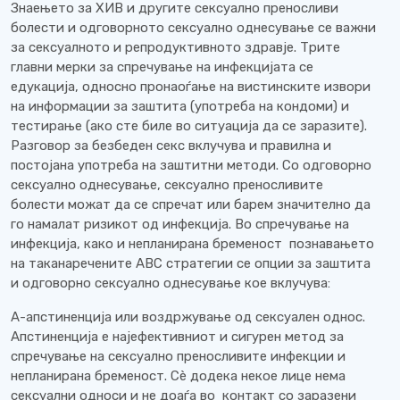
Знаењето за ХИВ и другите сексуално преносливи
болести и одговорното сексуално однесување се важни
за сексуалното и репродуктивното здравје. Трите
главни мерки за спречување на инфекцијата се
едукација, односно пронаоѓање на вистинските извори
на информации за заштита (употреба на кондоми) и
тестирање (ако сте биле во ситуација да се заразите).
Разговор за безбеден секс вклучува и правилна и
постојана употреба на заштитни методи. Со одговорно
сексуално однесување, сексуално преносливите
болести можат да се спречат или барем значително да
го намалат ризикот од инфекција. Во спречување на
инфекција, како и непланирана бременост познавањето
на таканаречените ABC стратегии се опции за заштита
и одговорно сексуално однесување кое вклучува:
A-апстиненција или воздржување од сексуален однос.
Апстиненција е најефективниот и сигурен метод за
спречување на сексуално преносливите инфекции и
непланирана бременост. Сè додека некое лице нема
сексуални односи и не доаѓа во контакт со заразени