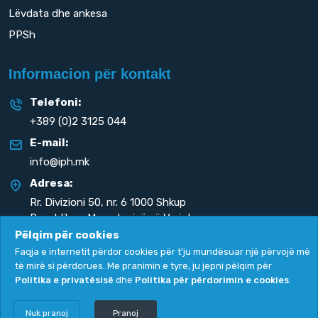
Lëvdata dhe ankesa
PPSh
Informacion për kontakt
Telefoni:
+389 (0)2 3125 044
E-mail:
info@iph.mk
Adresa:
Rr. Divizioni 50,
nr. 6 1000 Shkup
Republika e Maqedonisë së Veriut
Pëlqim për cookies
Faqja e internetit përdor cookies për t'ju mundësuar një përvojë më
të mirë si përdorues. Me pranimin e tyre, ju jepni pëlqim për
Politika e privatësisë
dhe
Politika për përdorimin e cookies
.
Politika e privatësisë
|
Politika për përdorimin e cookies
Copyright
2026. All rights reserved by
UNET
.
Nuk pranoj
Pranoj