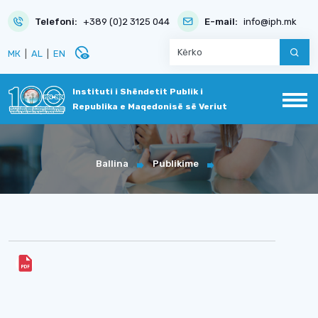
Telefoni:
+389 (0)2 3125 044
E-mail:
info@iph.mk
disabled_visible
МК
|
AL
|
EN
Instituti i Shëndetit Publik i
Republika e Maqedonisë së Veriut
Ballina
Publikime