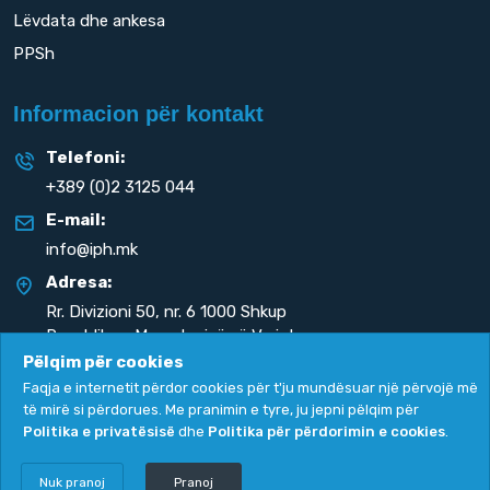
Lëvdata dhe ankesa
PPSh
Informacion për kontakt
Telefoni:
+389 (0)2 3125 044
E-mail:
info@iph.mk
Adresa:
Rr. Divizioni 50,
nr. 6 1000 Shkup
Republika e Maqedonisë së Veriut
Pëlqim për cookies
Faqja e internetit përdor cookies për t'ju mundësuar një përvojë më
të mirë si përdorues. Me pranimin e tyre, ju jepni pëlqim për
Politika e privatësisë
dhe
Politika për përdorimin e cookies
.
Politika e privatësisë
|
Politika për përdorimin e cookies
Copyright
2026. All rights reserved by
UNET
.
Nuk pranoj
Pranoj