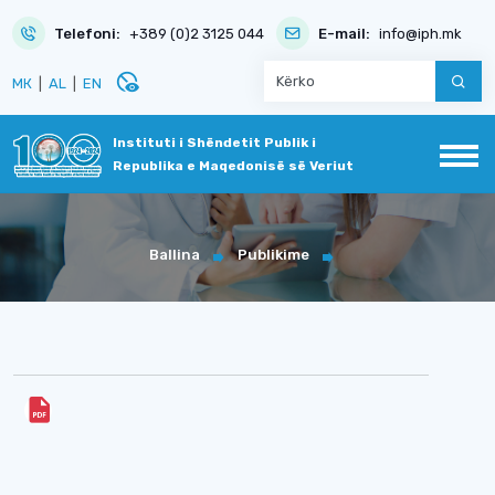
Telefoni:
+389 (0)2 3125 044
E-mail:
info@iph.mk
disabled_visible
МК
|
AL
|
EN
Instituti i Shëndetit Publik i
Republika e Maqedonisë së Veriut
Ballina
Publikime