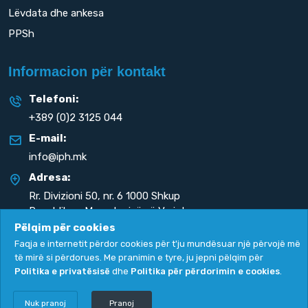
Lëvdata dhe ankesa
PPSh
Informacion për kontakt
Telefoni:
+389 (0)2 3125 044
E-mail:
info@iph.mk
Adresa:
Rr. Divizioni 50,
nr. 6 1000 Shkup
Republika e Maqedonisë së Veriut
Pëlqim për cookies
Faqja e internetit përdor cookies për t'ju mundësuar një përvojë më
të mirë si përdorues. Me pranimin e tyre, ju jepni pëlqim për
Politika e privatësisë
dhe
Politika për përdorimin e cookies
.
Politika e privatësisë
|
Politika për përdorimin e cookies
Copyright
2026. All rights reserved by
UNET
.
Nuk pranoj
Pranoj