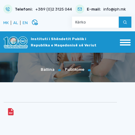
Telefoni:
+389 (0)2 3125 044
E-mail:
info@iph.mk
disabled_visible
МК
|
AL
|
EN
Instituti i Shëndetit Publik i
Republika e Maqedonisë së Veriut
Ballina
Publikime