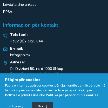
Lëvdata dhe ankesa
PPSh
Informacion për kontakt
Telefoni:
+389 (0)2 3125 044
E-mail:
info@iph.mk
Adresa:
Rr. Divizioni 50,
nr. 6 1000 Shkup
Republika e Maqedonisë së Veriut
Pëlqim për cookies
Faqja e internetit përdor cookies për t'ju mundësuar një përvojë më
të mirë si përdorues. Me pranimin e tyre, ju jepni pëlqim për
Politika e privatësisë
dhe
Politika për përdorimin e cookies
.
Politika e privatësisë
|
Politika për përdorimin e cookies
Copyright
2026. All rights reserved by
UNET
.
Nuk pranoj
Pranoj