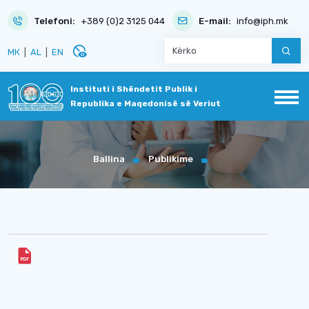
Telefoni:
+389 (0)2 3125 044
E-mail:
info@iph.mk
disabled_visible
МК
|
AL
|
EN
Instituti i Shëndetit Publik i
Republika e Maqedonisë së Veriut
Ballina
Publikime