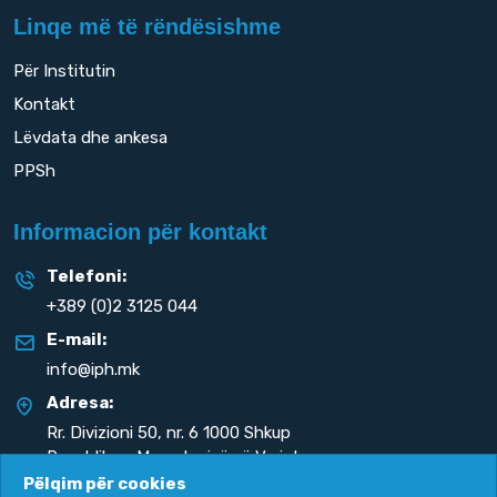
Linqe më të rëndësishme
Për Institutin
Kontakt
Lëvdata dhe ankesa
PPSh
Informacion për kontakt
Telefoni:
+389 (0)2 3125 044
E-mail:
info@iph.mk
Adresa:
Rr. Divizioni 50,
nr. 6 1000 Shkup
Republika e Maqedonisë së Veriut
Pëlqim për cookies