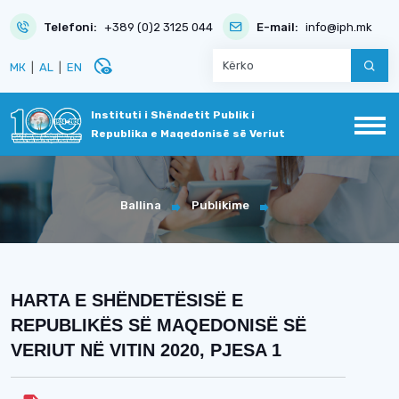
Telefoni:
+389 (0)2 3125 044
E-mail:
info@iph.mk
disabled_visible
МК
|
AL
|
EN
Instituti i Shëndetit Publik i
Republika e Maqedonisë së Veriut
Ballina
Publikime
HARTA E SHËNDETËSISË E
REPUBLIKËS SË MAQEDONISË SË
VERIUT NË VITIN 2020, PJESA 1