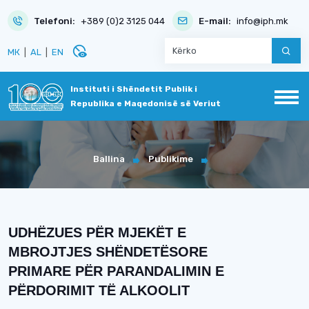
Telefoni:
+389 (0)2 3125 044
E-mail:
info@iph.mk
disabled_visible
МК
|
AL
|
EN
Instituti i Shëndetit Publik i
Republika e Maqedonisë së Veriut
Ballina
Publikime
UDHËZUES PËR MJEKËT E
MBROJTJES SHËNDETËSORE
PRIMARE PËR PARANDALIMIN E
PËRDORIMIT TË ALKOOLIT