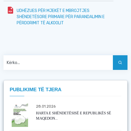
UDHËZUES PËR MJEKËT E MBROJTJES
SHËNDETËSORE PRIMARE PËR PARANDALIMIN E
PËRDORIMIT TË ALKOOLIT
PUBLIKIME TË TJERA
28.01.2026
HARTA E SHËNDETËSISË E REPUBLIKËS SË
MAQEDON...