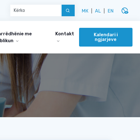
disabled_visible
МК
|
AL
|
EN
rrëdhënie me
Kontakt
Kalendari i
ngjarjeve
blikun