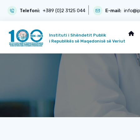
Telefoni:
+389 (0)2 3125 044
E-mail:
info@i
Instituti i Shëndetit Publik
i Republikës së Maqedonisë së Veriut