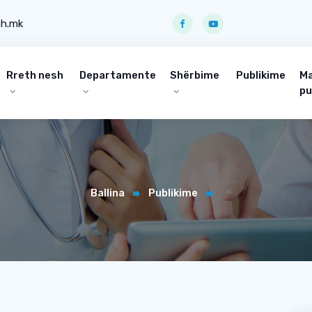
ph.mk
Rreth nesh
Departamente
Shërbime
Publikime
Ma
pu
Ballina
Publikime