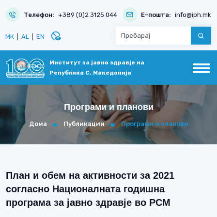
Телефон:
+389 (0)2 3125 044
Е-пошта:
info@iph.mk
disabled_visible
МК
|
AL
|
EN
Институт за јавно здравје на
Република С. Македонија
Програми и планови
Дома
Публикации
Програми и планови
План и обем на активности за 2021
согласно Националната годишна
програма за јавно здравје во РСМ