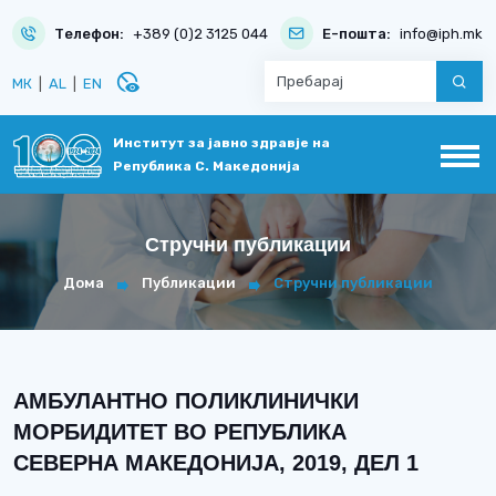
Телефон:
+389 (0)2 3125 044
Е-пошта:
info@iph.mk
disabled_visible
МК
|
AL
|
EN
Институт за јавно здравје на
Република С. Македонија
Стручни публикации
Дома
Публикации
Стручни публикации
АМБУЛАНТНО ПОЛИКЛИНИЧКИ
МОРБИДИТЕТ ВО РЕПУБЛИКА
СЕВЕРНА МАКЕДОНИЈА, 2019, ДЕЛ 1