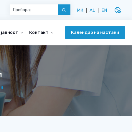
disabled_visible
МК
|
AL
|
EN
Календар на настани
 јавност
Контакт
и
ри