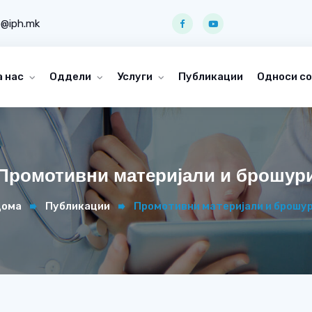
o@iph.mk
а нас
Оддели
Услуги
Публикации
Односи со
Промотивни материјали и брошур
ома
Публикации
Промотивни материјали и брошу