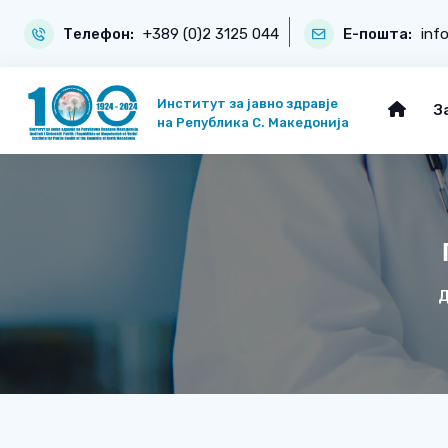
Телефон:
+389 (0)2 3125 044
Е-пошта:
inf
Институт за јавно здравје
З
на Република С. Македонија
Д