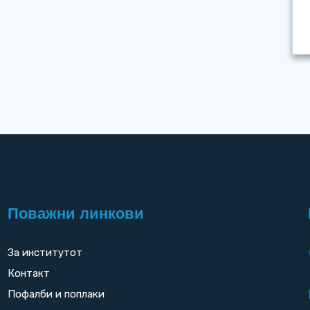
Поважни линкови
За институтот
Контакт
Пофалби и поплаки